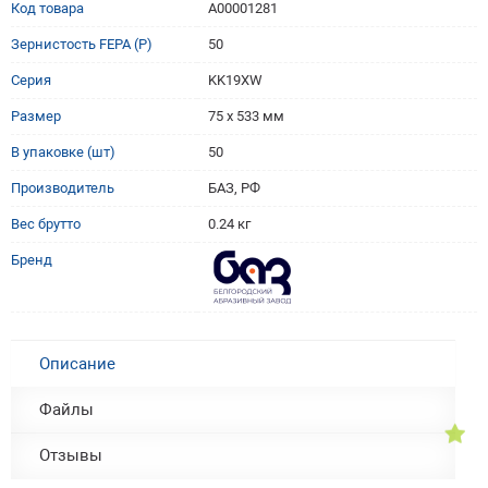
Код товара
A00001281
Зернистость FEPA (P)
50
Серия
KK19XW
Размер
75 х 533 мм
В упаковке (шт)
50
Производитель
БАЗ, РФ
Вес брутто
0.24 кг
Бренд
Описание
Файлы
Отзывы