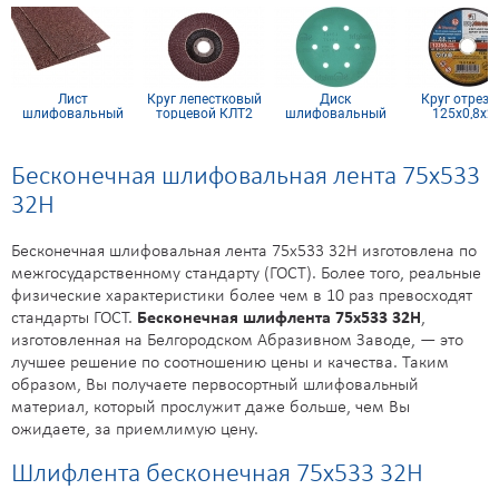
Лист
Круг лепестковый
Диск
Круг отрезн
с
шлифовальный
торцевой КЛТ2
шлифовальный
125х0,8х2
0
115х600 мм 280
KК10XW 115х22
SUNMIGHT
(пленка) D150,
Р320, 7 отв
Бесконечная шлифовальная лента 75х533
32H
Бесконечная шлифовальная лента 75х533 32H изготовлена по
межгосударственному стандарту (ГОСТ). Более того, реальные
физические характеристики более чем в 10 раз превосходят
стандарты ГОСТ.
Бесконечная шлифлента 75х533 32H
,
изготовленная на Белгородском Абразивном Заводе, — это
лучшее решение по соотношению цены и качества. Таким
образом, Вы получаете первосортный шлифовальный
материал, который прослужит даже больше, чем Вы
ожидаете, за приемлимую цену.
Шлифлента бесконечная 75х533 32H