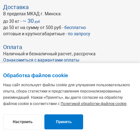
Доставка
В пределах МКАД г. Минска:
~ 30
до 30 кг -
руб
до 50 кг на сумму от 500 руб -
бесплатно
оптовые и крупногабаритные -
по запросу
Оплата
Наличный и безналичный расчет, рассрочка
Ознакомиться с вариантами оплаты
Обработка файлов cookie
Наш сайт использует файлы cookie для улучшения пользовательского
опыта, сбора статистики и представления персонализированных
рекомендаций. Нажав «Принять», вы даете согласие на обработку
ОАО Абразивхимсбыт
, УНП 191046462
Республика Беларусь, г. Минск, ул. Кульман 35А, пом. 7 (4-й этаж),
220100
файлов cookie в соответствии с
Политикой обработки файлов cookie
.
Офис: Пн - Пт: 9.00 - 17.30. Склад: Пн-Пт: 8:30-17:00
+375 17 338-44-44(66-66)
+375 29 112-20-13
,
+375 29 112-30-13
Настроить
Принять
site@abraziv.by