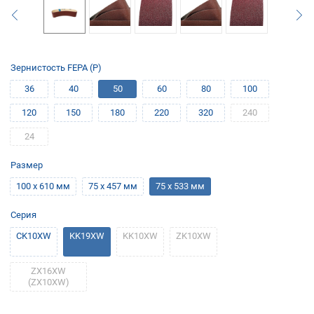
Зернистость FEPA (P)
36
40
50
60
80
100
120
150
180
220
320
240
24
Размер
100 х 610 мм
75 х 457 мм
75 х 533 мм
Серия
CK10XW
KK19XW
KK10XW
ZK10XW
ZХ16XW
(ZХ10XW)