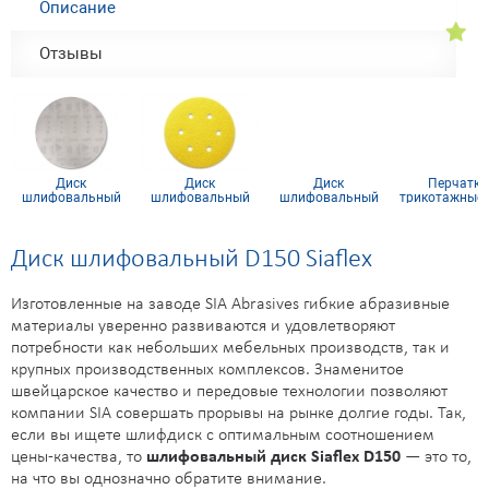
Описание
Отзывы
Диск
Диск
Диск
Перчатки
шлифовальный
шлифовальный
шлифовальный
трикотажные х
D150 P240 SiaNet
Siarexx D150, P220,
Siaspeed D150,
ПВХ покрытие
(сетка)
6 отв.
Р150, 6 отв.
кл (5 нитей
Диск шлифовальный D150 Siaflex
Изготовленные на заводе SIA Abrasives гибкие абразивные
материалы уверенно развиваются и удовлетворяют
потребности как небольших мебельных производств, так и
крупных производственных комплексов. Знаменитое
швейцарское качество и передовые технологии позволяют
компании SIA совершать прорывы на рынке долгие годы. Так,
если вы ищете шлифдиск с оптимальным соотношением
цены-качества, то
шлифовальный диск Siaflex D150
— это то,
на что вы однозначно обратите внимание.