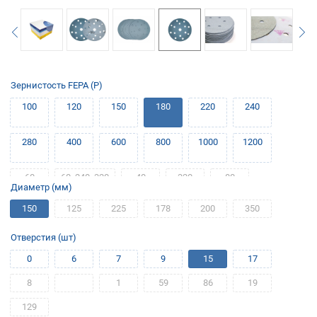
Зернистость FEPA (P)
100
120
150
180
220
240
280
400
600
800
1000
1200
60
60, 240, 320
40
320
80
Диаметр (мм)
150
125
225
178
200
350
120, 180, 220,
1500
500
400
Отверстия (шт)
0
6
7
9
15
17
8
1
59
86
19
129