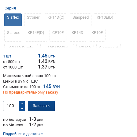
Серия
Siaflex
Stroner
КР14D(С)
Siaspeed
КР10Е(D)
Siarexx
КР14E(D)
СР10Е
КР14D
КР10Е
SP14D Purple
ABRAFORM
КР10D
Siarexx cut
line
MetLine Z
1.45
1 шт
BYN
1.42
от 500 шт
BYN
ZP10E
ABRAFORM
Nap Gold
1.37
от 1000 шт
BYN
GOLD
Минимальный заказ 100 шт
Цены в BYN с НДС
145
Стоимость за
100
шт
BYN
По предварительному заказу
Заказать
1-3
по Беларуси
дня
1-2
по Минску
дня
Подробнее о доставке