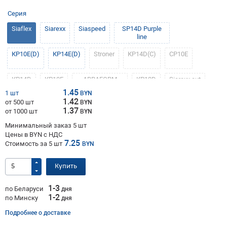
Серия
Siaflex
Siarexx
Siaspeed
SP14D Purple
line
КР10Е(D)
КР14E(D)
Stroner
КР14D(С)
СР10Е
КР14D
КР10Е
ABRAFORM
КР10D
Siarexx cut
MetLine Z
1.45
1 шт
BYN
1.42
от 500 шт
BYN
ZP10E
ABRAFORM
Nap Gold
1.37
от 1000 шт
BYN
GOLD
Минимальный заказ 5 шт
Цены в BYN с НДС
7.25
Стоимость за
5
шт
BYN
Купить
1-3
по Беларуси
дня
1-2
по Минску
дня
Подробнее о доставке