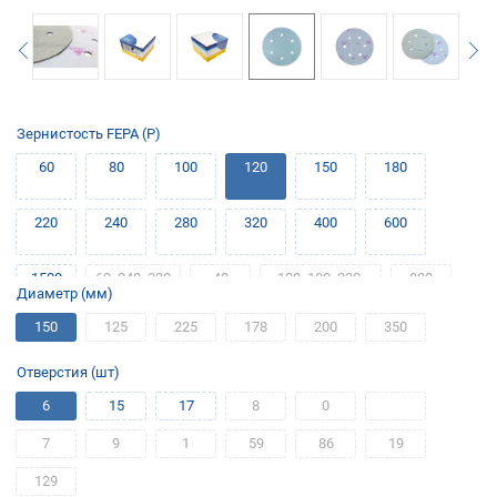
Зернистость FEPA (P)
60
80
100
120
150
180
220
240
280
320
400
600
1500
60, 240, 320
40
120, 180, 220,
800
Диаметр (мм)
400
150
125
225
178
200
350
1200
1000
500
Отверстия (шт)
6
15
17
8
0
7
9
1
59
86
19
129