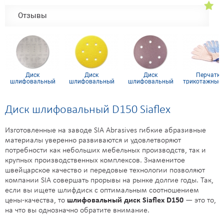
Отзывы
Диск
Диск
Диск
Перчатки
шлифовальный
шлифовальный
шлифовальный
трикотажные х
D150 P240 SiaNet
Siarexx D150, P220,
Siaspeed D150,
ПВХ покрытие
(сетка)
6 отв.
Р150, 6 отв.
кл (5 нитей
Диск шлифовальный D150 Siaflex
Изготовленные на заводе SIA Abrasives гибкие абразивные
материалы уверенно развиваются и удовлетворяют
потребности как небольших мебельных производств, так и
крупных производственных комплексов. Знаменитое
швейцарское качество и передовые технологии позволяют
компании SIA совершать прорывы на рынке долгие годы. Так,
если вы ищете шлифдиск с оптимальным соотношением
цены-качества, то
шлифовальный диск Siaflex D150
— это то,
на что вы однозначно обратите внимание.