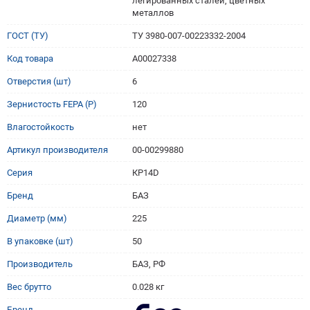
легированных сталей, цветных
металлов
ГОСТ (ТУ)
ТУ 3980-007-00223332-2004
Код товара
A00027338
Отверстия (шт)
6
Зернистость FEPA (P)
120
Влагостойкость
нет
Артикул производителя
00-00299880
Серия
КР14D
Бренд
БАЗ
Диаметр (мм)
225
В упаковке (шт)
50
Производитель
БАЗ, РФ
Вес брутто
0.028 кг
Бренд