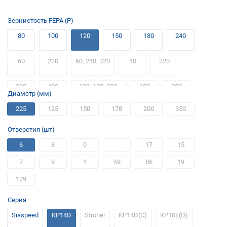
Зернистость FEPA (P)
80
100
120
150
180
240
60
220
60, 240, 320
40
320
280
400
120, 180, 220,
600
800
Диаметр (мм)
400
225
125
150
178
200
350
1200
1000
1500
500
Отверстия (шт)
6
8
0
17
15
7
9
1
59
86
19
129
Серия
Siaspeed
КР14D
Stroner
КР14D(С)
КР10Е(D)