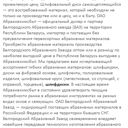
приемлемую цену. Шлифовальный диск самосцепляющийся
— это востребованный материал, который необходим не
только на производстве или в цеху, но и в быту. ОАО
Абразивхимсбыт — официальный дилер и партнер
Белгородского Абразивного завода (БАЗ) на территории
Республики Беларусь, импортер и поставщик без
преувеличения первосортных абразивных материалов.
Приобрести абразивные материалы производства
Белгородского Абразивного Завода оптом или в розницу по
наиболее выгодной цене в Республике Беларусь выгоднее у
Абразивхимсбыт. Мы предлагаем вам исчерпывающий
ассортимент гибких абразивных материалов: шлифшкурки,
диски на фибровой основе, шлифленты, полировальные
изделия, шлифовальные круги (лепестковые, со ступицей, с
оправкой, торцевые),
шлифдиски
. В настоящее время
Абразивхимсбыт в состоянии удовлетворить текущие
потребности рынка в абразивных инструментах на разных
видах основ и связующих. ОАО Белгородский Абразивный
Завод — лидирующий поставщик абразивных материалов в
Российской Федерации и на территории бывшего СНГ.
Белгородский Абразивный Завод своевременно внедряет
новейшие передовые технологии изготовления абразивного