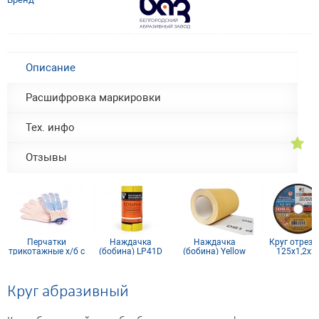
Описание
Расшифровка маркировки
Тех. инфо
Отзывы
Перчатки
Наждачка
Наждачка
Круг отрезн
трикотажные х/б с
(бобина) LP41D
(бобина) Yellow
125х1,2х2
ПВХ покрытием 10
Yellow 115мм х 5м
200мм х 20м Р150
кл (5 нитей)
Р120
Круг абразивный