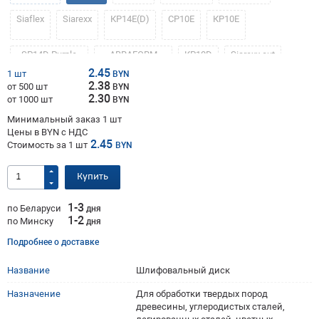
Siaflex
Siarexx
КР14E(D)
СР10Е
КР10Е
SP14D Purple
ABRAFORM
КР10D
Siarexx cut
line
MetLine Z
2.45
1 шт
BYN
2.38
от 500 шт
BYN
ZP10E
ABRAFORM
Nap Gold
2.30
от 1000 шт
BYN
GOLD
Минимальный заказ 1 шт
Цены в BYN с НДС
2.45
Стоимость за
1
шт
BYN
Купить
1-3
по Беларуси
дня
1-2
по Минску
дня
Подробнее о доставке
Название
Шлифовальный диск
Назначение
Для обработки твердых пород
древесины, углеродистых сталей,