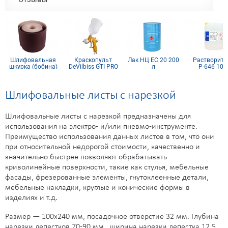
Шлифовальная
Краскопульт
Лак НЦ ЕС 20 200
Растворите
шкурка (бобина)
DeVilbiss GTI PRO
л
Р-646 10 
200х30м 32H
Lite
Шлифовальные листы с нарезкой
Шлифовальные листы с нарезкой предназначены для
использования на электро- и/или пневмо-инструменте.
Преимущество использования данных листов в том, что они
при относительной недорогой стоимости, качественно и
значительно быстрее позволяют обрабатывать
криволинейные поверхности, такие как стулья, мебельные
фасады, фрезерованные элементы, гнутоклеенные детали,
мебельные накладки, круглые и конические формы в
изделиях и т.д.
Размер — 100х240 мм, посадочное отверстие 32 мм. Глубина
нарезки лепестков 70-90 мм., ширина нарезки лепестка 12.5