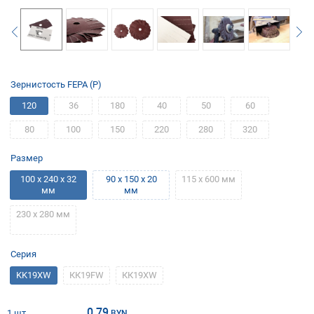
Зернистость FEPA (P)
120
36
180
40
50
60
80
100
150
220
280
320
Размер
100 x 240 x 32
90 x 150 x 20
115 х 600 мм
мм
мм
230 х 280 мм
Серия
KK19XW
КК19FW
КК19ХW
0.79
1 шт
BYN