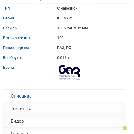
Тип
С нарезкой
Серия
KK19XW
Размер
100 x 240 x 32 мм
В упаковке (шт)
100
Производитель
БАЗ, РФ
Вес брутто
0.011 кг
Бренд
Описание
Тех. инфо
Видео
Отзывы