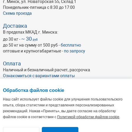
г. Минск, ул. Новаторская 55, Склад 1
Понедельник-пятница с 8:30 до 17:00
Схема проезда
Доставка
В пределах МКАД г. Минска:
~ 30
до 30 кг -
руб
до 50 кг на сумму от 500 руб -
бесплатно
оптовые и крупногабаритные -
по запросу
Оплата
Наличный и безналичный расчет, рассрочка
Ознакомиться с вариантами оплаты
Обработка файлов cookie
Наш сайт использует файлы cookie для улучшения пользовательского
опыта, сбора статистики и представления персонализированных
рекомендаций. Нажав «Принять», вы даете согласие на обработку
ОАО Абразивхимсбыт
, УНП 191046462
Республика Беларусь, г. Минск, ул. Кульман 35А, пом. 7 (4-й этаж),
220100
файлов cookie в соответствии с
Политикой обработки файлов cookie
.
Офис: Пн - Пт: 9.00 - 17.30. Склад: Пн-Пт: 8:30-17:00
+375 17 338-44-44(66-66)