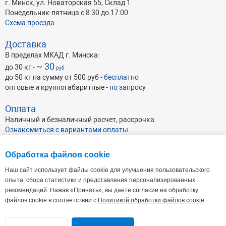
г. Минск, ул. Новаторская 55, Склад 1
Понедельник-пятница с 8:30 до 17:00
Схема проезда
Доставка
В пределах МКАД г. Минска:
~ 30
до 30 кг -
руб
до 50 кг на сумму от 500 руб -
бесплатно
оптовые и крупногабаритные -
по запросу
Оплата
Наличный и безналичный расчет, рассрочка
Ознакомиться с вариантами оплаты
Обработка файлов cookie
Наш сайт использует файлы cookie для улучшения пользовательского
опыта, сбора статистики и представления персонализированных
рекомендаций. Нажав «Принять», вы даете согласие на обработку
ОАО Абразивхимсбыт
, УНП 191046462
Республика Беларусь, г. Минск, ул. Кульман 35А, пом. 7 (4-й этаж),
220100
файлов cookie в соответствии с
Политикой обработки файлов cookie
.
Офис: Пн - Пт: 9.00 - 17.30. Склад: Пн-Пт: 8:30-17:00
+375 17 338-44-44(66-66)