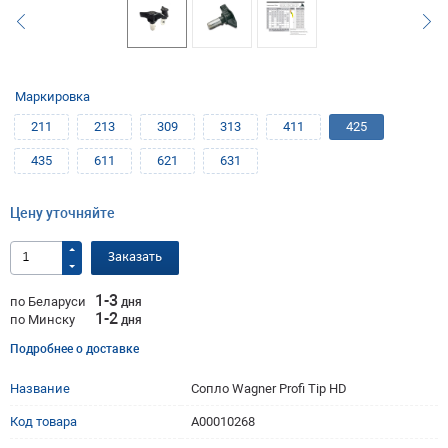
Маркировка
211
213
309
313
411
425
435
611
621
631
Цену уточняйте
Заказать
1-3
по Беларуси
дня
1-2
по Минску
дня
Подробнее о доставке
Название
Сопло Wagner Profi Tip HD
Код товара
A00010268