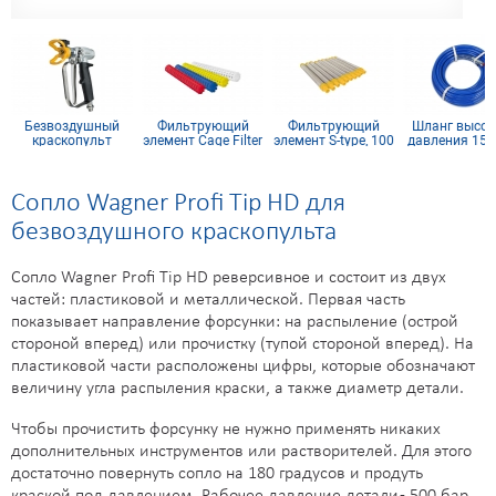
Безвоздушный
Фильтрующий
Фильтрующий
Шланг высок
краскопульт
элемент Cage Filter
элемент S-type, 100
давления 15м
Wagner GM 1-350
150mesh голубой
mesh желтый
inch
(комплект 10шт)
Сопло Wagner Profi Tip HD для
безвоздушного краскопульта
Сопло Wagner Profi Tip HD реверсивное и состоит из двух
частей: пластиковой и металлической. Первая часть
показывает направление форсунки: на распыление (острой
стороной вперед) или прочистку (тупой стороной вперед). На
пластиковой части расположены цифры, которые обозначают
величину угла распыления краски, а также диаметр детали.
Чтобы прочистить форсунку не нужно применять никаких
дополнительных инструментов или растворителей. Для этого
достаточно повернуть сопло на 180 градусов и продуть