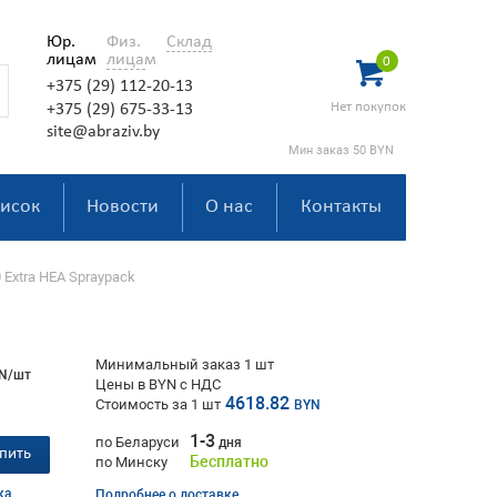
Юр.
Физ.
Склад
лицам
лицам
0
+375 (29) 112-20-13
Нет покупок
+375 (29) 675-33-13
site@abraziv.by
Мин заказ 50 BYN
исок
Новости
О нас
Контакты
 Extra HEA Spraypack
Минимальный заказ 1 шт
N/шт
Цены в BYN с НДС
4618.82
Стоимость за
1
шт
BYN
1-3
по Беларуси
дня
пить
Бесплатно
по Минску
ка
Подробнее о доставке