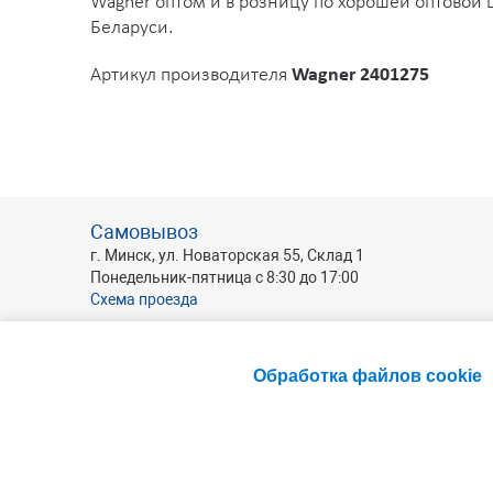
Wagner оптом и в розницу по хорошей оптовой 
Беларуси.
Артикул производителя
Wagner 2401275
Самовывоз
г. Минск, ул. Новаторская 55, Склад 1
Понедельник-пятница с 8:30 до 17:00
Схема проезда
Обработка файлов cookie
Эксклюзивный официальный дилер произ
Официальный дилер и партнер производ
Авторизованный дилер производителя о
Официальный дилер и надежный партне
В нашем каталоге:
ПФ-115
,
окрасочное о