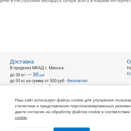
цене в Республике Беларусь лучше всего в нашем интернет
Доставка
О
В пределах МКАД г. Минска:
Н
~ 30
О
до 30 кг -
руб
до 50 кг на сумму от 500 руб -
бесплатно
оптовые и крупногабаритные -
по запросу
Наш сайт использует файлы cookie для улучшения пользов
статистики и представления персонализированных рекоме
водителя лакокрасочной продукции
Helios
ОА
даете согласие на обработку файлов cookie в соответствии
ителя окрасочного оборудования
Wagner
Ре
cookie
.
красочного оборудования
Devilbiss
22
р
Белгородского Абразивного Завода имени А.И. Сафонова
Оф
борудование
,
краскопульты
,
сварочная проволока
.
+3