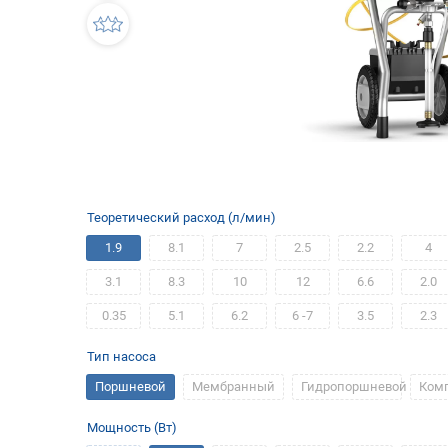
Теоретический расход (л/мин)
1.9
8.1
7
2.5
2.2
4
3.1
8.3
10
12
6.6
2.0
0.35
5.1
6.2
6 -7
3.5
2.3
Тип насоса
Поршневой
Мембранный
Гидропоршневой
Ком
Мощность (Вт)