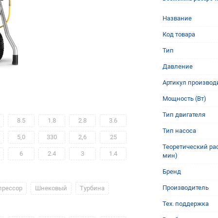
Название
Код товара
Тип
Давление
Артикул производ
Мощность (Вт)
Тип двигателя
8.5
1.8
2.8
3.6
Тип насоса
5,0
330
2,6
25
Теоретический рас
6
2.4
3
1.4
мин)
Бренд
Производитель
прессор
Шнековый
Турбина
Тех. поддержка