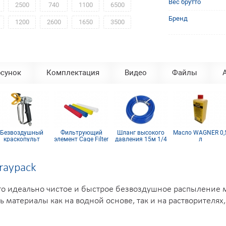
Вес брутто
2500
740
1100
6500
Бренд
1200
2600
1650
3500
сунок
Комплектация
Видео
Файлы
Безвоздушный
Фильтрующий
Шланг высокого
Масло WAGNER 0,
краскопульт
элемент Cage Filter
давления 15м 1/4
л
Wagner GM 1-350
150mesh голубой
inch
raypack
 это идеально чистое и быстрое безвоздушное распыление 
 материалы как на водной основе, так и на растворителях