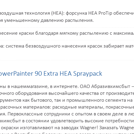
здушная технология (HEA): форсунка HEA ProTip обеспеч
ря уменьшенному давлению распыления.
нанесение краски благодаря мягкому распылению с максим
а: система безвоздушного нанесения красок забирает мат
erPainter 90 Extra HEA Spraypack
ены в нашеммагазине, в интернете. ОАО Абразивхимсбыт
чного оборудования высочайшего качества от производител
рументов как бытового, так и промышленного сегмента н
асочных материалов: расходные материалы, покрасочные 
я. Первоклассные сотрудники с опытом в своем деле в л
химсбыт в состоянии удовлетворить высокие потребности
окраски изготавливают на заводах Wagner! Заказать Wagne