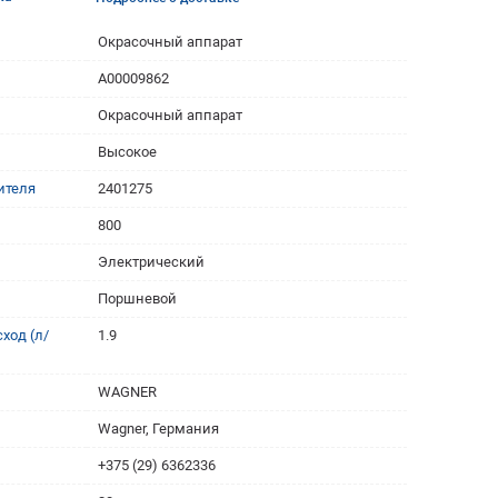
Окрасочный аппарат
A00009862
Окрасочный аппарат
Высокое
ителя
2401275
800
Электрический
Поршневой
ход (л/
1.9
WAGNER
Wagner, Германия
+375 (29) 6362336