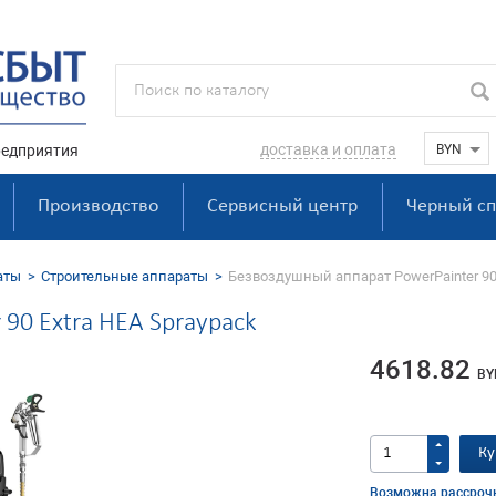
доставка и оплата
едприятия
Производство
Сервисный центр
Черный сп
аты
Строительные аппараты
Безвоздушный аппарат PowerPainter 90
90 Extra HEA Spraypack
4618.82
BY
Ку
Возможна рассроч