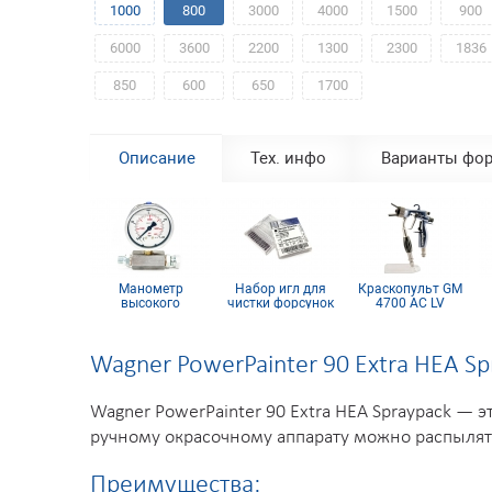
1000
800
3000
4000
1500
900
6000
3600
2200
1300
2300
1836
850
600
650
1700
Описание
Тех. инфо
Варианты фор
льтрующий
Манометр
Набор игл для
Краскопульт GM
т S-type, 100
высокого
чистки форсунок
4700 AC LV
sh желтый
давления
21 мм (12 шт.)
плект 10шт)
Wagner PowerPainter 90 Extra HEA Sp
Wagner PowerPainter 90 Extra HEA Spraypack —
ручному окрасочному аппарату можно распылять
Преимущества: