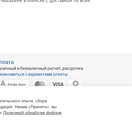
-магазине в Минске с доставкой по всей
плата
аличный и безналичный расчет, рассрочка
знакомиться с вариантами оплаты
ательского опыта, сбора
ндаций. Нажав «Принять», вы
О Абразивхимсбыт
, УНП 191046462
 с
Политикой обработки файлов
спублика Беларусь, г. Минск, ул. Кульман 35А, пом. 7 (4-й этаж),
0100
ис: Пн - Пт: 9.00 - 17.30. Склад: Пн-Пт: 8:30-17:00
75 17 338-44-44(66-66)