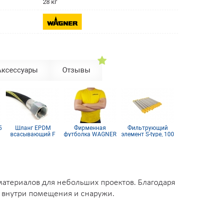
28 кг
Аксессуары
Отзывы
5
Шланг EPDM
Фирменная
Фильтрующий
Маномет
всасывающий F
футболка WAGNER
элемент S-type, 100
высокого
36x2 mm
mesh желтый
давлени
(комплект 10шт)
материалов для небольших проектов. Благодаря
, внутри помещения и снаружи.