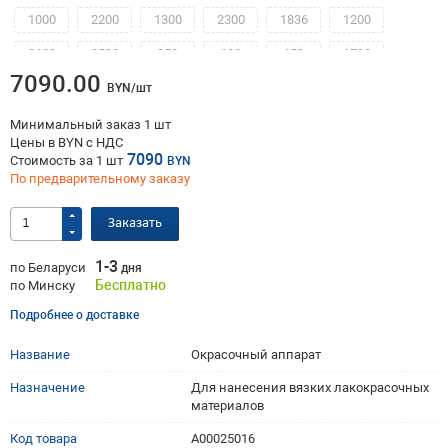
1000
2200
1300
2300
1836
1200
2600
3500
850
600
650
1700
7090.00
BYN/шт
Минимальный заказ 1 шт
Цены в BYN с НДС
7090
Стоимость за
1
шт
BYN
По предварительному заказу
Заказать
1-3
по Беларуси
дня
Бесплатно
по Минску
Подробнее о доставке
Название
Окрасочный аппарат
Назначение
Для нанесения вязких лакокрасочных
материалов
Код товара
A00025016