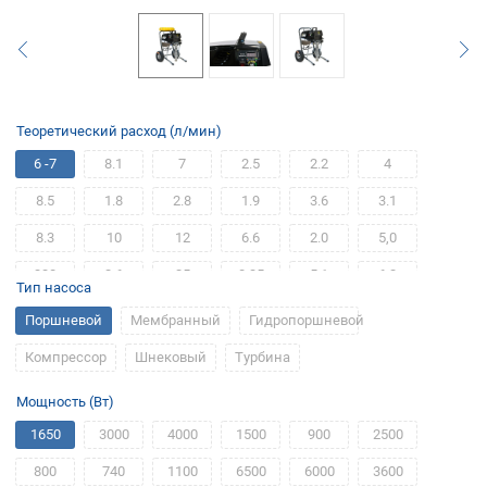
Теоретический расход (л/мин)
6 -7
8.1
7
2.5
2.2
4
8.5
1.8
2.8
1.9
3.6
3.1
8.3
10
12
6.6
2.0
5,0
330
2,6
25
0.35
5.1
6.2
Тип насоса
3.5
2.3
6
2.4
3
1.4
Поршневой
Мембранный
Гидропоршневой
Компрессор
Шнековый
Турбина
Мощность (Вт)
1650
3000
4000
1500
900
2500
800
740
1100
6500
6000
3600