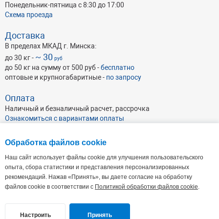
Понедельник-пятница с 8:30 до 17:00
Схема проезда
Доставка
В пределах МКАД г. Минска:
~ 30
до 30 кг -
руб
до 50 кг на сумму от 500 руб -
бесплатно
оптовые и крупногабаритные -
по запросу
Оплата
Наличный и безналичный расчет, рассрочка
Ознакомиться с вариантами оплаты
Обработка файлов cookie
Наш сайт использует файлы cookie для улучшения пользовательского
опыта, сбора статистики и представления персонализированных
рекомендаций. Нажав «Принять», вы даете согласие на обработку
ОАО Абразивхимсбыт
, УНП 191046462
Республика Беларусь, г. Минск, ул. Кульман 35А, пом. 7 (4-й этаж),
220100
файлов cookie в соответствии с
Политикой обработки файлов cookie
.
Офис: Пн - Пт: 9.00 - 17.30. Склад: Пн-Пт: 8:30-17:00
+375 17 338-44-44(66-66)
+375 29 112-20-13
,
+375 29 112-30-13
Настроить
Принять