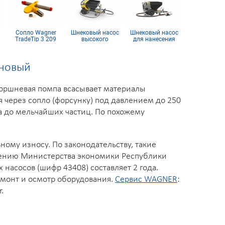
Сопло Wagner
Шнековый насос
Шнековый насос
Гидропоршн
TradeTip 3 209
высокого
для нанесения
аппарат Wag
(комплект)
давления
штукатурных
HeavyCoat 7
PlastCoat HP 30
материалов
Spraypac
PlastCoat HP 1030
иновый
поршневая помпа всасывает материалы
я через сопло (форсунку) под давлением до 250
а до мельчайших частиц. По похожему
ому износу. По законодательству, такие
лению Министерства экономики Республики
насосов (шифр 43408) составляет 2 года.
емонт и осмотр оборудования.
Сервис WAGNER
:
.