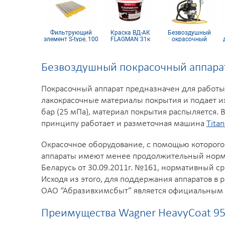
воздушный
Фильтрующий
Краска ВД-АК
Безвоздушный
лет AG 19 53
элемент S-type, 100
FLAGMAN 31к
окрасочный
д
а 1/4 inch
mesh желтый
шоколадная
аппарат WAGNER
(комплект 10шт)
матовая 11л (14
ProSpray 3.21 HEA
кг)
Безвоздушный покрасочный аппарат
Покрасочный аппарат предназначен для работы
лакокрасочные материалы покрытия и подает их
бар (25 мПа), материал покрытия распыляется.
принципу работает и разметочная машина
Tita
Окрасочное оборудование, с помощью которого 
аппараты имеют менее продолжительный норма
Беларусь от 30.09.2011г. №161, нормативный с
Исходя из этого, для поддержания аппаратов в
ОАО “Абразивхимсбыт” является официальным 
Преимущества Wagner HeavyCoat 95