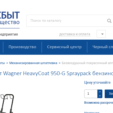
доставка и оплата
едприятия
Производство
Сервисный центр
Черный сп
аты
Механизированная шпатлевка
Безвоздушный покрасочный аппар
 Wagner HeavyCoat 950-G Spraypack бензин
Цену уточняйте
За
Возможна рассроч
Название