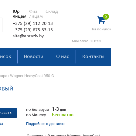
Юр.
Физ.
Склад
лицам
лицам
0
+375 (29) 112-20-13
Нет покупок
+375 (29) 675-33-13
site@abraziv.by
Мин заказ 50 BYN
исок
Новости
О нас
Контакты
ат Wagner HeavyCoat 950-G ...
овый
1-3
по Беларуси
дня
казать
Бесплатно
по Минску
ка
Подробнее о доставке
Окрасочный аппарат Wagner HeavyCoat