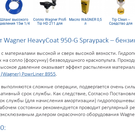
Шланг высокого
Сопло Wagner Profi
Масло WAGNER 0,5
Tip Clean –
авления 15м 1/4
Tip HD 211 для
л
Средство для
inch
безвоздушного
очистки сопел
краскопульта
(форсунок)
 Wagner HeavyCoat 950-G Spraypack – бенз
 с материалами высокой и сверх высокой вязкости. Гидро
 на сопло (форсунку) безвоздушного краскопульта. Проход
 Высокое давление оказывает эффект распыления материал
n (Wagner) PowrLiner 8955
.
выполняются сложные операции, подвергается очень сильн
тивный срок службы. Как следствие, Согласно Постанов
рок службы (для начисления амортизации) гидропоршневых 
 рабочем состоянии рекомендуется проводит регулярный р
эксклюзивным дилером окрасочного оборудования Wagner
0: