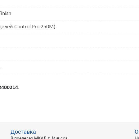
inish
делей Control Pro 250M)
.
2400214
.
Доставка
О
В пределах МКАД г. Минска:
Н