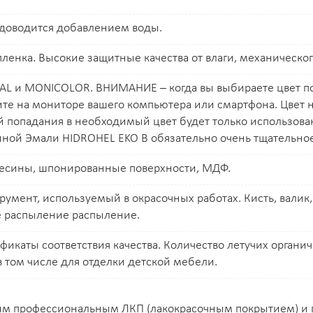
H058
H060
H071
H072
H077
 доводится добавлением воды.
H097
H098
H099
H100
H101
енка. Высокие защитные качества от влаги, механического
H134
H135
H136
H137
H138
RAL и MONICOLOR. ВНИМАНИЕ – когда вы выбираете цвет по
ите на мониторе вашего компьютера или смартфона. Цвет 
H151
H155
H157
H162
H167
ей попадания в необходимый цвет будет только использов
анной Эмали HIDROHEL EKO B обязательно очень тщательн
J030
J031
J032
J033
J037
весины, шпонированные поверхности, МДФ.
J058
J060
J071
J072
J077
умент, используемый в окрасочных работах. Кисть, валик,
е распыление распыление.
J097
J098
J099
J100
J101
фикаты соответствия качества. Количество летучих органи
J134
J135
J136
J137
J138
 том числе для отделки детской мебели.
J151
J155
J157
J162
J167
ым профессиональным ЛКП (лакокрасочным покрытием) и