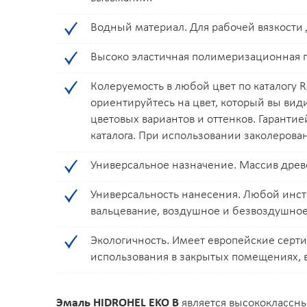
H038
H039
H043
H044
H048
H050
H052
Водный материал. Для рабочей вязкости
H079
H081
H087
H089
H090
H095
H096
Высоко эластичная полимеризационная пл
H109
H113
H115
H120
H122
H129
H130
Колеруемость в любой цвет по каталогу 
ориентируйтесь на цвет, который вы вид
H139
H140
H141
H143
H145
H148
H149
цветовых вариантов и оттенков. Гаранти
каталога. При использовании заколеров
H168
J016
J017
J018
J021
J027
J029
Универсальное назначение. Массив дре
J038
J039
J043
J044
J048
J050
J052
Универсальность нанесения. Любой инстр
вальцевание, воздушное и безвоздушно
J079
J081
J087
J089
J090
J095
J096
Экологичность. Имеет европейские серти
J109
J113
J115
J120
J122
J129
J130
использования в закрытых помещениях, в
J139
J140
J141
J143
J145
J148
J149
Эмаль HIDROHEL EKO B
является высококлассн