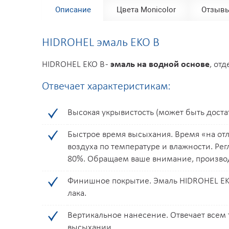
Описание
Цвета Monicolor
Отзыв
F109
F113
F115
F120
F122
F129
F130
HIDROHEL эмаль EKO B
F139
F140
F141
F143
F145
F148
F149
HIDROHEL EKO B -
эмаль на водной основе
, от
F168
G016
G017
G018
G021
G027
G029
Отвечает характеристикам:
G038
G039
G043
G044
G048
G050
G052
Высокая укрывистость (может быть доста
G079
G081
G087
G089
G090
G095
G096
Быстрое время высыхания. Время «на отл
воздуха по температуре и влажности. Ре
G109
G113
G115
G120
G122
G129
G130
80%. Обращаем ваше внимание, производ
G139
G140
G141
G143
G145
G148
G149
Финишное покрытие. Эмаль HIDROHEL EKO
лака.
G168
H016
H017
H018
H021
H027
H029
Вертикальное нанесение. Отвечает всем 
высыхании.