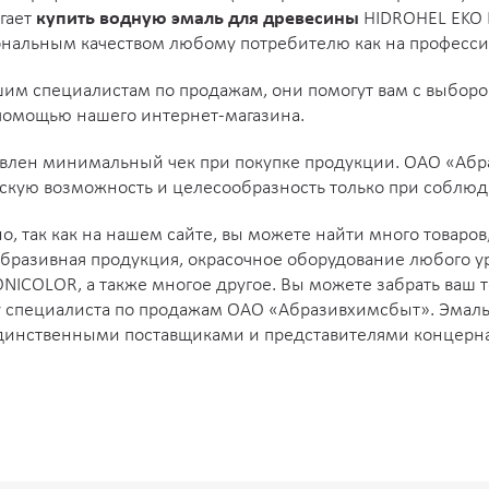
K030
K031
K032
K033
K037
гает
купить водную эмаль для древесины
HIDROHEL EKO B в
ональным качеством любому потребителю как на професси
K058
K060
K071
K072
K077
шим специалистам по продажам, они помогут вам с выбор
 помощью нашего интернет-магазина.
K097
K098
K099
K100
K101
ановлен минимальный чек при покупке продукции. ОАО «Аб
K134
K135
K136
K137
K138
скую возможность и целесообразность только при соблюд
, так как на нашем сайте, вы можете найти много товаров
K151
K155
K157
K162
K167
бразивная продукция, окрасочное оборудование любого ур
NICOLOR, а также многое другое. Вы можете забрать ваш т
L030
L031
L032
L033
L037
 у специалиста по продажам ОАО «Абразивхимсбыт». Эмаль
динственными поставщиками и представителями концерна H
L058
L060
L071
L072
L077
L097
L098
L099
L100
L101
L134
L135
L136
L137
L138