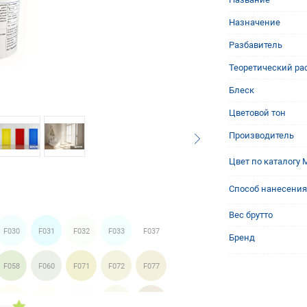
Назначение
Разбавитель
Теоретический рас
Блеск
Цветовой тон
Производитель
Цвет по каталогу M
Способ нанесения
Вес брутто
F030
F031
F032
F033
F037
Бренд
F058
F060
F071
F072
F077
F097
F098
F099
F100
F101