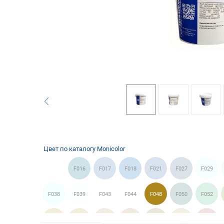
Цвет по каталогу Monicolor
F016
F017
F018
F021
F027
F029
F038
F039
F043
F044
F048
F050
F052
F079
F081
F087
F089
F090
F095
F096