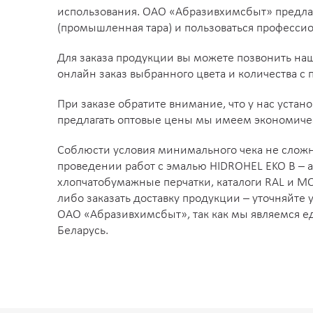
J168
K016
K017
K018
K021
K027
K029
использования. ОАО «Абразивхимсбыт» предла
(промышленная тара) и пользоваться професси
K038
K039
K043
K044
K048
K050
K052
Для заказа продукции вы можете позвонить на
онлайн заказ выбранного цвета и количества с
K079
K081
K087
K089
K090
K095
K096
При заказе обратите внимание, что у нас уст
K109
K113
K115
K120
K122
K129
K130
предлагать оптовые цены мы имеем экономиче
Соблюсти условия минимального чека не сложно
K139
K140
K141
K143
K145
K148
K149
проведении работ с эмалью HIDROHEL EKO B – а
хлопчатобумажные перчатки, каталоги RAL и MO
K168
L016
L017
L018
L021
L027
L029
либо заказать доставку продукции – уточняйте
ОАО «Абразивхимсбыт», так как мы являемся е
L038
L039
L043
L044
L048
L050
L052
Беларусь.
L079
L081
L087
L089
L090
L095
L096
L109
L113
L115
L120
L122
L129
L130