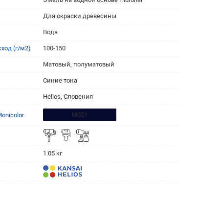
Для окраски древесины
Вода
ход (г/м2)
100-150
Матовый, полуматовый
Синие тона
Helios, Словения
M021
onicolor
1.05 кг