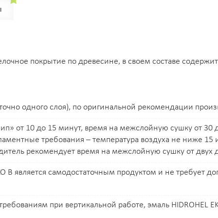
ы
F134
F135
F136
F137
F138
F151
F155
F157
F162
F167
делочное покрытие по древесине, в своем составе содержи
G030
G031
G032
G033
G037
G058
G060
G071
G072
G077
точно одного слоя), по оригинальной рекомендации произв
G097
G098
G099
G100
G101
ип» от 10 до 15 минут, время на межслойную сушку от 30 д
гламентные требования – температура воздуха не ниже 15 
G134
G135
G136
G137
G138
итель рекомендует время на межслойную сушку от двух д
G151
G155
G157
G162
G167
 B является самодостаточным продуктом и не требует до
H030
H031
H032
H033
H037
требованиям при вертикальной работе, эмаль HIDROHEL EKO 