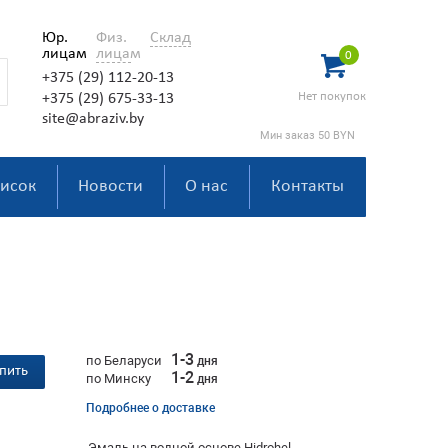
Юр.
Физ.
Склад
лицам
лицам
0
+375 (29) 112-20-13
Нет покупок
+375 (29) 675-33-13
site@abraziv.by
Мин заказ 50 BYN
исок
Новости
О нас
Контакты
1-3
по Беларуси
дня
пить
1-2
по Минску
дня
Подробнее о доставке
Эмаль на водной основе Hidrohel