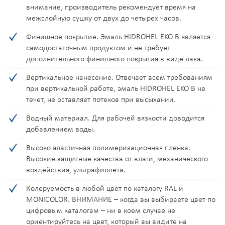
J060
J071
J072
J077
J079
J081
J087
J089
внимание, производитель рекомендует время на
межслойную сушку от двух до четырех часов.
J090
J095
J096
J097
J098
J099
J100
J101
Финишное покрытие. Эмаль HIDROHEL EKO B является
самодостаточным продуктом и не требует
J109
J113
J115
J120
J122
J129
J130
J134
дополнительного финишного покрытия в виде лака.
Вертикальное нанесение. Отвечает всем требованиям
J135
J136
J137
J138
J139
J140
J141
J143
при вертикальной работе, эмаль HIDROHEL EKO B не
течет, не оставляет потеков при высыхании.
J145
J148
J149
J151
J155
J157
J162
J167
Водный материал. Для рабочей вязкости доводится
добавлением воды.
J168
K016
K017
K018
K021
K027
K029
K030
Высоко эластичная полимеризационная пленка.
Высокие защитные качества от влаги, механического
K031
K032
K033
K037
K038
K039
K043
K044
воздействия, ультрафиолета.
K048
K050
K052
K058
K060
K071
K072
K077
Колеруемость в любой цвет по каталогу RAL и
MONICOLOR. ВНИМАНИЕ – когда вы выбираете цвет по
цифровым каталогам – ни в коем случае не
K079
K081
K087
K089
K090
K095
K096
K097
ориентируйтесь на цвет, который вы видите на