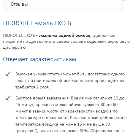
H031
H032
H033
H037
H038
H039
H043
H044
Отзывы
H048
H050
H052
H058
H060
H071
H072
H077
HIDROHEL эмаль EKO B
H079
H081
H087
H089
H090
H095
H096
H097
HIDROHEL EKO B -
эмаль на водной основе
, отделочное
покрытие по древесине, в своем составе содержит акриловую
H098
H099
H100
H101
H109
H113
H115
H120
дисперсию.
Отвечает характеристикам:
H122
H129
H130
H134
H135
H136
H137
H138
Высокая укрывистость (может быть достаточно одного
H139
H140
H141
H143
H145
H148
H149
H151
слоя), по оригинальной рекомендации производителя
требуется 2 слоя.
H155
H157
H162
H167
H168
J016
J017
J018
Быстрое время высыхания. Время «на отлип» от 10 до
15 минут, время на межслойную сушку от 30 до 60
J021
J027
J029
J030
J031
J032
J033
J037
минут в зависимости от характеристик воздуха по
температуре и влажности. Регламентные требования –
J038
J039
J043
J044
J048
J050
J052
J058
температура воздуха не ниже 15 и не выше 30
градусов С, влажность не выше 80%. Обращаем ваше