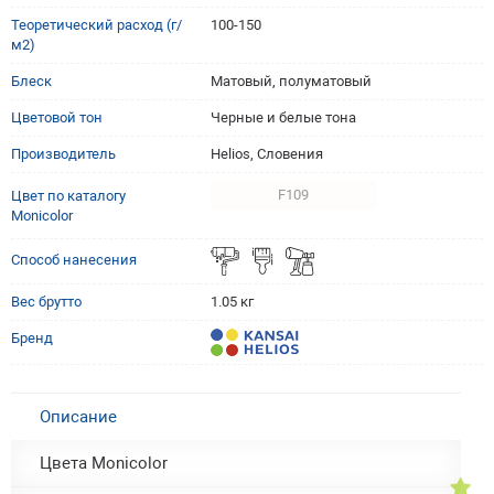
Теоретический расход (г/
100-150
м2)
G021
G027
G029
G030
G031
G032
G033
G037
Блеск
Матовый, полуматовый
G038
G039
G043
G044
G048
G050
G052
G058
Цветовой тон
Черные и белые тона
Производитель
Helios, Словения
G060
G071
G072
G077
G079
G081
G087
G089
F109
Цвет по каталогу
G090
G095
G096
G097
G098
G099
G100
G101
Monicolor
Способ нанесения
G109
G113
G115
G120
G122
G129
G130
G134
Вес брутто
1.05 кг
G135
G136
G137
G138
G139
G140
G141
G143
Бренд
G145
G148
G149
G151
G155
G157
G162
G167
Описание
G168
H016
H017
H018
H021
H027
H029
H030
Цвета Monicolor