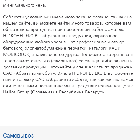
минимального чека.
M155
M157
M162
M167
M168
N016
N017
N018
Соблюсти условия минимального чека не сложно, так как на
нашем сайте, вы можете найти много товаров, которые вам
обязательно пригодятся при проведении работ с эмалью
N021
N027
N029
N030
N031
N032
N033
N037
HIDROHEL EKO B – абразивная продукция, окрасочное
оборудование любого уровня – от профессионального до
N038
N039
N043
N044
N048
N050
N052
N058
бытового, хлопчатобумажные перчатки, каталоги RAL и
MONICOLOR, а также многое другое. Вы можете забрать ваш
товар самостоятельно (самовывоз) со склада, либо заказать
N060
N071
N072
N077
N079
N081
N087
N089
доставку продукции – уточняйте у специалиста по продажам
ОАО «Абразивхимсбыт». Эмаль HIDROHEL EKO B вы сможете
N090
N095
N096
N097
N098
N099
N100
N101
найти только у ОАО «Абразивхимсбыт», так как мы являемся
единственными поставщиками и представителями концерна
Helios Group (Словения) в Республика Беларусь.
N109
N113
N115
N120
N122
N129
N130
N134
N135
N136
N137
N138
N139
N140
N141
N143
N145
N148
N149
N151
N155
N157
N162
N167
Самовывоз