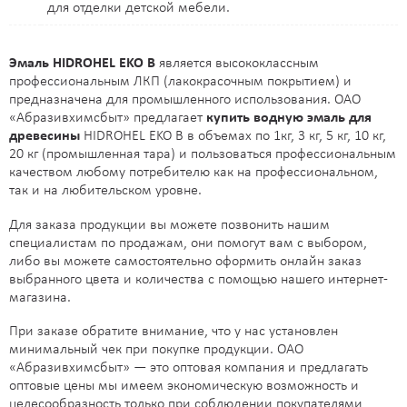
для отделки детской мебели.
L135
L136
L137
L138
L139
L140
L141
L143
Эмаль HIDROHEL EKO B
является высококлассным
L145
L148
L149
L151
L155
L157
L162
L167
профессиональным ЛКП (лакокрасочным покрытием) и
предназначена для промышленного использования. ОАО
«Абразивхимсбыт» предлагает
купить водную эмаль для
L168
M016
M017
M018
M021
M027
M029
M030
древесины
HIDROHEL EKO B в объемах по 1кг, 3 кг, 5 кг, 10 кг,
20 кг (промышленная тара) и пользоваться профессиональным
M031
M032
M033
M037
M038
M039
M043
M044
качеством любому потребителю как на профессиональном,
так и на любительском уровне.
M048
M050
M052
M058
M060
M071
M072
M077
Для заказа продукции вы можете позвонить нашим
специалистам по продажам, они помогут вам с выбором,
либо вы можете самостоятельно оформить онлайн заказ
M079
M081
M087
M089
M090
M095
M096
M097
выбранного цвета и количества с помощью нашего интернет-
магазина.
M098
M099
M100
M101
M109
M113
M115
M120
При заказе обратите внимание, что у нас установлен
минимальный чек при покупке продукции. ОАО
M122
M129
M130
M134
M135
M136
M137
M138
«Абразивхимсбыт» — это оптовая компания и предлагать
оптовые цены мы имеем экономическую возможность и
M139
M140
M141
M143
M145
M148
M149
M151
целесообразность только при соблюдении покупателями