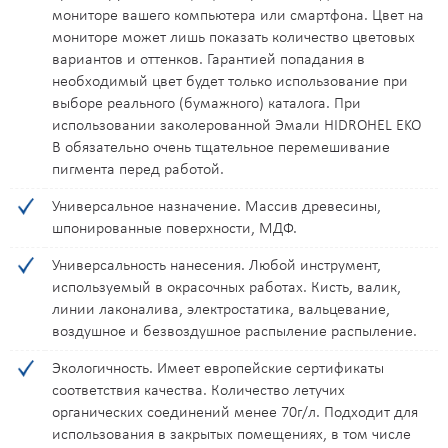
мониторе вашего компьютера или смартфона. Цвет на
K098
K099
K100
K101
K109
K113
K115
K120
мониторе может лишь показать количество цветовых
вариантов и оттенков. Гарантией попадания в
K122
K129
K130
K134
K135
K136
K137
K138
необходимый цвет будет только использование при
выборе реального (бумажного) каталога. При
K139
K140
K141
K143
K145
K148
K149
K151
использовании заколерованной Эмали HIDROHEL EKO
B обязательно очень тщательное перемешивание
пигмента перед работой.
K155
K157
K162
K167
K168
L016
L017
L018
Универсальное назначение. Массив древесины,
L021
L027
L029
L030
L031
L032
L033
L037
шпонированные поверхности, МДФ.
Универсальность нанесения. Любой инструмент,
L038
L039
L043
L044
L048
L050
L052
L058
используемый в окрасочных работах. Кисть, валик,
линии лаконалива, электростатика, вальцевание,
L060
L071
L072
L077
L079
L081
L087
L089
воздушное и безвоздушное распыление распыление.
Экологичность. Имеет европейские сертификаты
L090
L095
L096
L097
L098
L099
L100
L101
соответствия качества. Количество летучих
органических соединений менее 70г/л. Подходит для
L109
L113
L115
L120
L122
L129
L130
L134
использования в закрытых помещениях, в том числе