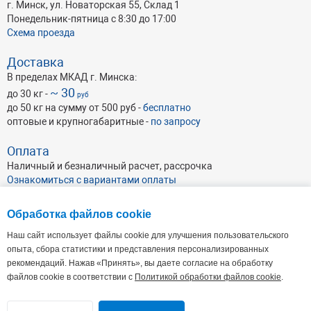
N168
S016
S017
S018
S021
S027
S029
S030
г. Минск, ул. Новаторская 55, Склад 1
Понедельник-пятница с 8:30 до 17:00
Схема проезда
S031
S032
S033
S037
S038
S039
S043
S044
Доставка
S048
S050
S052
S058
S060
S071
S072
S077
В пределах МКАД г. Минска:
~ 30
до 30 кг -
руб
до 50 кг на сумму от 500 руб -
бесплатно
S079
S081
S087
S089
S090
S095
S096
S097
оптовые и крупногабаритные -
по запросу
S098
S099
S100
S101
S109
S113
S115
S120
Оплата
Наличный и безналичный расчет, рассрочка
Ознакомиться с вариантами оплаты
S122
S129
S130
S134
S135
S136
S137
S138
Обработка файлов cookie
S139
S140
S141
S143
S145
S148
S149
S151
Наш сайт использует файлы cookie для улучшения пользовательского
опыта, сбора статистики и представления персонализированных
S155
S157
S162
S167
S168
V016
V017
V018
рекомендаций. Нажав «Принять», вы даете согласие на обработку
ОАО Абразивхимсбыт
, УНП 191046462
Республика Беларусь, г. Минск, ул. Кульман 35А, пом. 7 (4-й этаж),
220100
файлов cookie в соответствии с
Политикой обработки файлов cookie
.
V021
V027
V029
V030
V031
V032
V033
V037
Офис: Пн - Пт: 9.00 - 17.30. Склад: Пн-Пт: 8:30-17:00
+375 17 338-44-44(66-66)