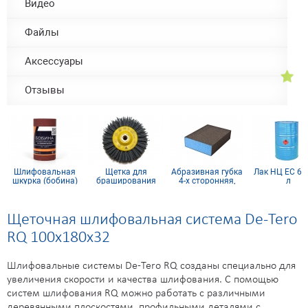
Видео
Файлы
Аксессуары
Отзывы
Шлифовальная
Щетка для
Абразивная губка
Лак НЦ ЕС 60
шкурка (бобина)
браширования
4-х сторонняя,
л
115х5м 4H
радиальная
синий поролон
0
140x30 мм М14
Щеточная шлифовальная система De-Tero
RQ 100х180х32
Шлифовальные системы De-Tero RQ созданы специально для
увеличения скорости и качества шлифования. С помощью
систем шлифования RQ можно работать с различными
деревянными плоскостями, профильными деталями с