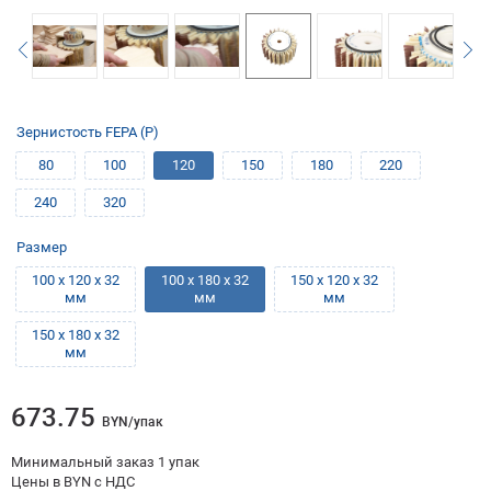
Зернистость FEPA (P)
80
100
120
150
180
220
240
320
Размер
100 х 120 х 32
100 х 180 х 32
150 х 120 х 32
мм
мм
мм
150 х 180 х 32
мм
673.75
BYN/упак
Минимальный заказ 1 упак
Цены в BYN с НДС