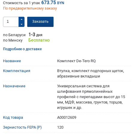
673.75
Стоимость за
1
упак
BYN
По предварительному заказу
Заказать
1-3
по Беларуси
дня
Бесплатно
по Минску
Подробнее о доставке
Название
Комплект De-Tero RQ
Комплектация
Втулка, комплект подпорных щеток,
абразивные вкладыши
Назначение
Универсальная система для
шлифования прямолинейных
профилей с перепадами высот до 15
мм, МДФ, массива, грунтов, торцов,
игрушек и др.
Код товара
A00012609
Зернистость FEPA (P)
120