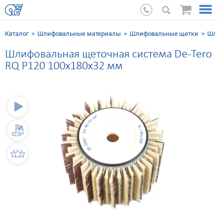
Каталог
Шлифовальные мaтериалы
Шлифовальные щетки
Шли
Шлифовальная щеточная система De-Tero
RQ P120 100х180х32 мм