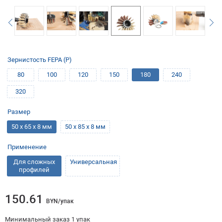
Зернистость FEPA (P)
80
100
120
150
180
240
320
Размер
50 х 65 х 8 мм
50 х 85 х 8 мм
Применение
Для сложных
Универсальная
профилей
150.61
BYN/упак
Минимальный заказ 1 упак