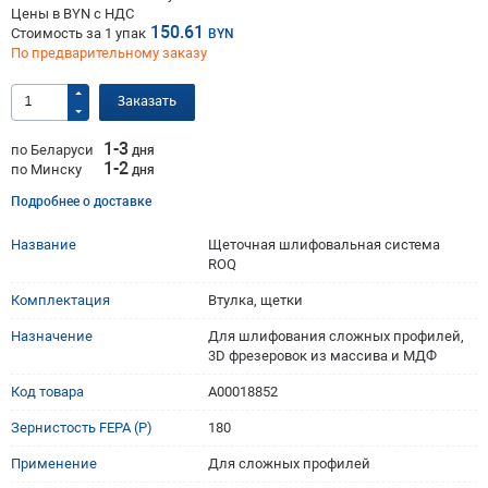
Цены в BYN с НДС
150.61
Стоимость за
1
упак
BYN
По предварительному заказу
Заказать
1-3
по Беларуси
дня
1-2
по Минску
дня
Подробнее о доставке
Название
Щеточная шлифовальная система
ROQ
Комплектация
Втулка, щетки
Назначение
Для шлифования сложных профилей,
3D фрезеровок из массива и МДФ
Код товара
A00018852
Зернистость FEPA (P)
180
Применение
Для сложных профилей