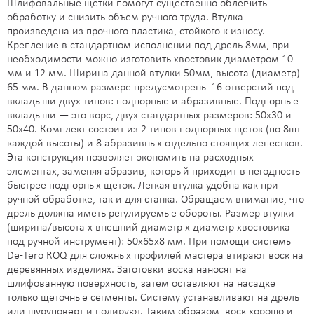
Шлифовальные щетки помогут существенно облегчить
обработку и снизить объем ручного труда. Втулка
произведена из прочного пластика, стойкого к износу.
Крепление в стандартном исполнении под дрель 8мм, при
необходимости можно изготовить хвостовик диаметром 10
мм и 12 мм. Ширина данной втулки 50мм, высота (диаметр)
65 мм. В данном размере предусмотрены 16 отверстий под
вкладыши двух типов: подпорные и абразивные. Подпорные
вкладыши — это ворс, двух стандартных размеров: 50x30 и
50x40. Комплект состоит из 2 типов подпорных щеток (по 8шт
каждой высоты) и 8 абразивных отдельно стоящих лепестков.
Эта конструкция позволяет экономить на расходных
элементах, заменяя абразив, который приходит в негодность
быстрее подпорных щеток. Легкая втулка удобна как при
ручной обработке, так и для станка. Обращаем внимание, что
дрель должна иметь регулируемые обороты. Размер втулки
(ширина/высота х внешний диаметр х диаметр хвостовика
под ручной инструмент): 50х65х8 мм. При помощи системы
De-Tero ROQ для сложных профилей мастера втирают воск на
деревянных изделиях. Заготовки воска наносят на
шлифованную поверхность, затем оставляют на насадке
только щеточные сегменты. Систему устанавливают на дрель
или шуруповерт и полируют. Таким образом, воск хорошо и