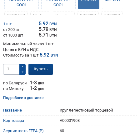
COOL
COOL
STRONER
Medium
Very Fine
SD20XW
ZD20XW
5.92
1 шт
BYN
5.79
от 200 шт
BYN
KК19XW
5.71
от 1000 шт
BYN
Минимальный заказ 1 шт
Цены в BYN с НДС
5.92
Стоимость за
1
шт
BYN
Купить
1-3
по Беларуси
дня
1-2
по Минску
дня
Подробнее о доставке
Название
Круг лепестковый торцевой
Код товара
A00001908
Зернистость FEPA (P)
60