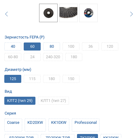
Зернистость FEPA (P)
40
60
80
100
36
120
60-80
24
240-320
180
Диаметр (мм)
125
115
180
150
Вид
КЛТ2 (тип 29)
КЛТ1 (тип 27)
Серия
Coarse
KD20XW
KК10XW
Professional
SD20XW TOP
ZD20XW TOP
ZК10XW
КК19XW