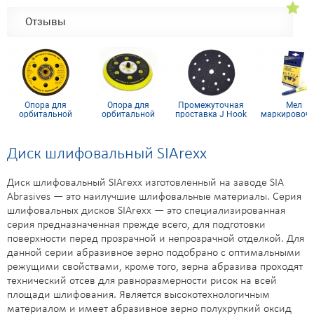
Отзывы
Опора для
Опора для
Промежуточная
Мел
орбитальной
орбитальной
проставка J Hook
маркировоч
шлифмашинки на
шлифмашинки на
d150x5 мм 103 отв
для древес
липучке 150 мм 6
липучке 150 мм 15
(упаковка 12
отв
отв
Диск шлифовальный SIArexx
Диск шлифовальный SIArexx изготовленный на заводе SIA
Abrasives — это наилучшие шлифовальные материалы. Серия
шлифовальных дисков SIArexx — это специализированная
серия предназначенная прежде всего, для подготовки
поверхности перед прозрачной и непрозрачной отделкой. Для
данной серии абразивное зерно подобрано с оптимальными
режущими свойствами, кроме того, зерна абразива проходят
технический отсев для равноразмерности рисок на всей
площади шлифования. Является высокотехнологичным
материалом и имеет абразивное зерно полухрупкий оксид