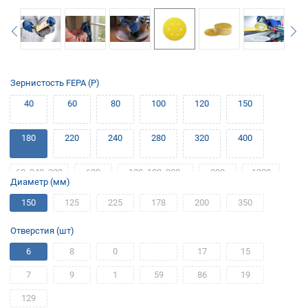
Зернистость FEPA (P)
40
60
80
100
120
150
180
220
240
280
320
400
60, 240, 320
600
120, 180, 220,
800
1200
Диаметр (мм)
400
150
125
225
178
200
350
1000
1500
500
Отверстия (шт)
6
8
0
17
15
7
9
1
59
86
19
129