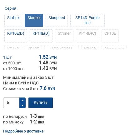
Серия
Siaflex
Siarexx
Siaspeed
SP14D Purple
line
КР10Е(D)
КР14E(D)
Stroner
КР14D(С)
СР10Е
КР14D
КР10Е
ABRAFORM
КР10D
Siarexx cut
MetLine Z
1.52
1 шт
BYN
1.48
от 500 шт
BYN
ZP10E
ABRAFORM
Nap Gold
1.43
от 1000 шт
BYN
GOLD
Минимальный заказ 5 шт
Цены в BYN с НДС
7.6
Стоимость за
5
шт
BYN
Купить
1-3
по Беларуси
дня
1-2
по Минску
дня
Подробнее о доставке