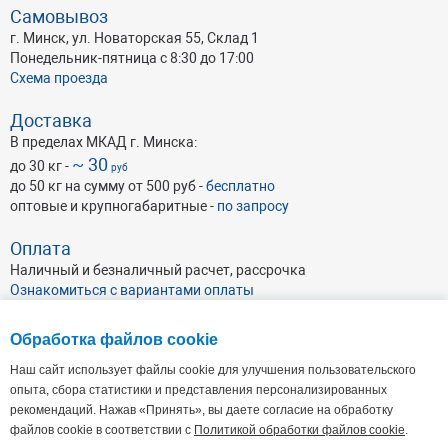
Самовывоз
г. Минск, ул. Новаторская 55, Склад 1
Понедельник-пятница с 8:30 до 17:00
Схема проезда
Доставка
В пределах МКАД г. Минска:
~ 30
до 30 кг -
руб
до 50 кг на сумму от 500 руб -
бесплатно
оптовые и крупногабаритные -
по запросу
Оплата
Наличный и безналичный расчет, рассрочка
Ознакомиться с вариантами оплаты
Обработка файлов cookie
Наш сайт использует файлы cookie для улучшения пользовательского
опыта, сбора статистики и представления персонализированных
рекомендаций. Нажав «Принять», вы даете согласие на обработку
ОАО Абразивхимсбыт
, УНП 191046462
Республика Беларусь, г. Минск, ул. Кульман 35А, пом. 7 (4-й этаж),
220100
файлов cookie в соответствии с
Политикой обработки файлов cookie
.
Офис: Пн - Пт: 9.00 - 17.30. Склад: Пн-Пт: 8:30-17:00