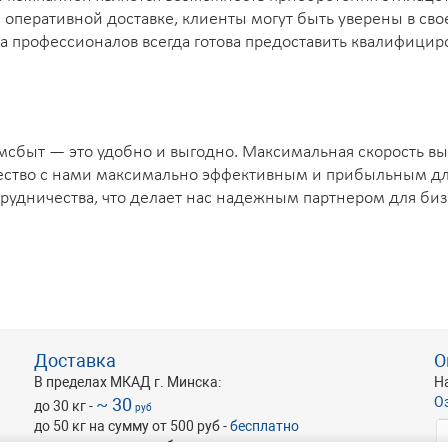
и оперативной доставке, клиенты могут быть уверены в с
да профессионалов всегда готова предоставить квалифици
имсбыт — это удобно и выгодно. Максимальная скорость вы
ество с нами максимально эффективным и прибыльным для
отрудничества, что делает нас надежным партнером для би
Доставка
О
В пределах МКАД г. Минска:
Н
~ 30
О
до 30 кг -
руб
до 50 кг на сумму от 500 руб -
бесплатно
оптовые и крупногабаритные -
по запросу