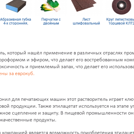
бразивная губка
Перчатки с
Лист
Круг лепестковы
4-х сторонняя,
двойным
шлифовальный
торцевой КЛТ2
синий поролон
латексным
115х600 мм P60
KК10XW 115х22
покрытием
ель, который нашёл применение в различных отраслях п
лороформом и эфиром, что делает его востребованным ком
токсичность и приемлемый запах, что делает его использо
ены за еврокуб.
нил для печатающих машин этот растворитель играет ключ
вой продукции. Также этилацетат используется на этапе 
ное сцепление и защиту. В пищевой промышленности он и
окачественные продукты.
компанией является возможность приобретения этилацет