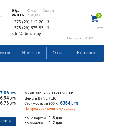
Юр.
Физ.
Склад
лицам
лицам
0
+375 (29) 112-20-13
Нет покупок
+375 (29) 675-33-13
site@abraziv.by
Мин заказ 50 BYN
исок
Новости
О нас
Контакты
7.06
Минимальный заказ 900 кг
BYN
6.94
Цены в BYN с НДС
BYN
6.76
6354
Стоимость за
900
кг
BYN
BYN
По предварительному заказу
1-3
по Беларуси
дня
казать
1-2
по Минску
дня