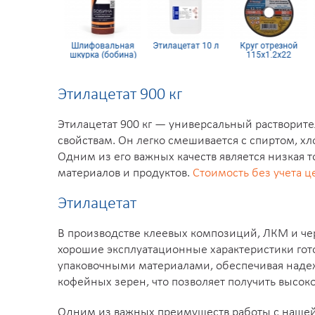
аскопульт
Шлифовальная
Этилацетат 10 л
Круг отрезной
А
ктрический
шкурка (бобина)
115х1.2х22
ner W 100
115х5м 4H
Этилацетат 900 кг
Этилацетат 900 кг — универсальный растворит
свойствам. Он легко смешивается с спиртом, х
Одним из его важных качеств является низкая 
материалов и продуктов.
Стоимость без учета ц
Этилацетат
В производстве клеевых композиций, ЛКМ и чер
хорошие эксплуатационные характеристики гото
упаковочными материалами, обеспечивая надеж
кофейных зерен, что позволяет получить высок
Одним из важных преимуществ работы с нашей 