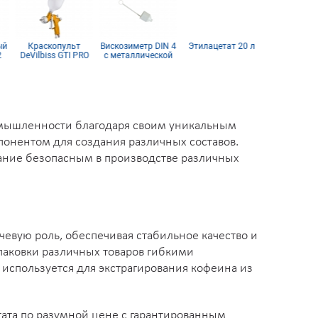
й
Краскопульт
Вискозиметр DIN 4
Этилацетат 20 л
Шлиф дис
DeVilbiss GTI PRO
с металлической
SUNMIGH
Lite
сердцевиной
(пленка) D1
Р1200, 8 о
ромышленности благодаря своим уникальным
понентом для создания различных составов.
вание безопасным в производстве различных
евую роль, обеспечивая стабильное качество и
упаковки различных товаров гибкими
спользуется для экстрагирования кофеина из
ата по разумной цене с гарантированным