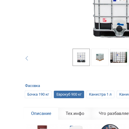
Фасовка
Бочка 190 кг
Еврокуб 900 кг
Канистра 1 л
Канис
Описание
Тех.инфо
Что разбавляе