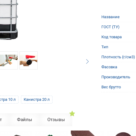
Название
ГОСТ (ТУ)
Код товара
Тип
Плотность (г/см3)
Фасовка
Производитель
Вес брутто
тра 10 л
Канистра 20 л
т
Файлы
Отзывы