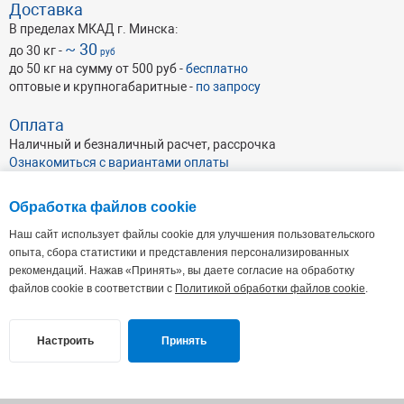
Доставка
В пределах МКАД г. Минска:
~ 30
до 30 кг -
руб
до 50 кг на сумму от 500 руб -
бесплатно
оптовые и крупногабаритные -
по запросу
Оплата
Наличный и безналичный расчет, рассрочка
Ознакомиться с вариантами оплаты
Обработка файлов cookie
Наш сайт использует файлы cookie для улучшения пользовательского
опыта, сбора статистики и представления персонализированных
рекомендаций. Нажав «Принять», вы даете согласие на обработку
ОАО Абразивхимсбыт
, УНП 191046462
Республика Беларусь, г. Минск, ул. Кульман 35А, пом. 7 (4-й этаж),
220100
файлов cookie в соответствии с
Политикой обработки файлов cookie
.
Офис: Пн - Пт: 9.00 - 17.30. Склад: Пн-Пт: 8:30-17:00
+375 17 338-44-44(66-66)
+375 29 112-20-13
,
+375 29 112-30-13
Настроить
Принять
site@abraziv.by