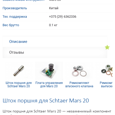
Производитель
Китай
Тех. поддержка
+375 (29) 6362336
Вес брутто
0.1 кг
Описание
Отзывы
Шток поршня для
Плата управления
Ремкомплект
Ремкомпле
Schtaer Mars 20
для Mars 20
впускного клапана
выпускног
для Mars 20
клапана для 
20
Шток поршня для Schtaer Mars 20
Шток поршня для Schtaer Mars 20 — незаменимый компонент