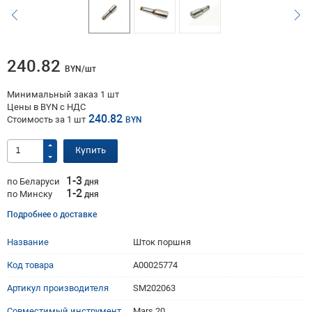
240.82
BYN/шт
Минимальный заказ 1 шт
Цены в BYN с НДС
240.82
Стоимость за
1
шт
BYN
Купить
1-3
по Беларуси
дня
1-2
по Минску
дня
Подробнее о доставке
Название
Шток поршня
Код товара
A00025774
Артикул производителя
SM202063
Совместимый инструмент
Mars 20