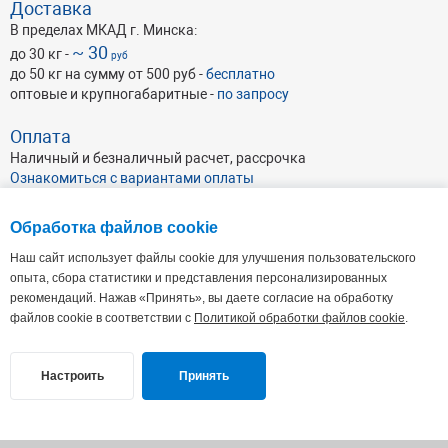
Доставка
В пределах МКАД г. Минска:
~ 30
до 30 кг -
руб
до 50 кг на сумму от 500 руб -
бесплатно
оптовые и крупногабаритные -
по запросу
Оплата
Наличный и безналичный расчет, рассрочка
Ознакомиться с вариантами оплаты
Обработка файлов cookie
Наш сайт использует файлы cookie для улучшения пользовательского
опыта, сбора статистики и представления персонализированных
рекомендаций. Нажав «Принять», вы даете согласие на обработку
ОАО Абразивхимсбыт
, УНП 191046462
Республика Беларусь, г. Минск, ул. Кульман 35А, пом. 7 (4-й этаж),
220100
файлов cookie в соответствии с
Политикой обработки файлов cookie
.
Офис: Пн - Пт: 9.00 - 17.30. Склад: Пн-Пт: 8:30-17:00
+375 17 338-44-44(66-66)
+375 29 112-20-13
,
+375 29 112-30-13
Настроить
Принять
site@abraziv.by