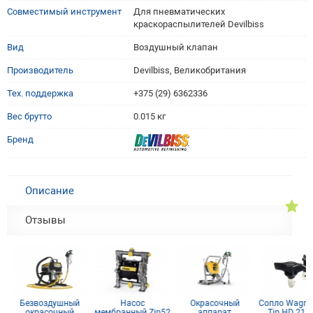
Совместимый инструмент
Для пневматических
краскораспылителей Devilbiss
Вид
Воздушный клапан
Производитель
Devilbiss, Великобритания
Тех. поддержка
+375 (29) 6362336
Вес брутто
0.015 кг
Бренд
Описание
Отзывы
Безвоздушный
Насос
Окрасочный
Сопло Wagner 
окрасочный
мембранный Zip52
аппарат
Tip HD 211 