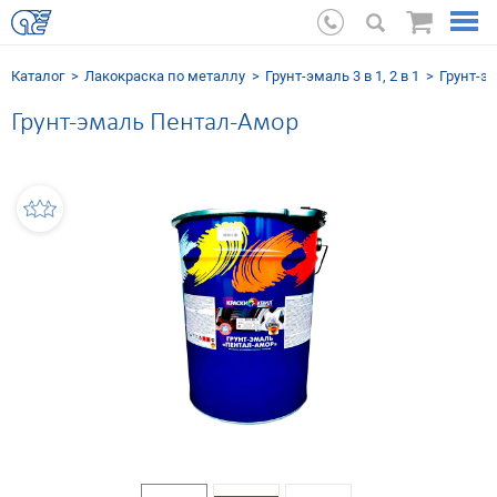
Каталог
Лакокраска по металлу
Грунт-эмаль 3 в 1, 2 в 1
Грунт-эм
Грунт-эмаль Пентал-Амор