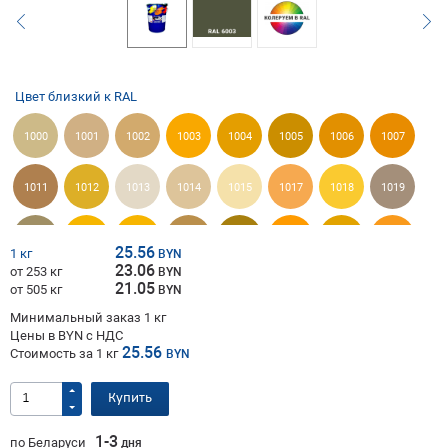
Цвет близкий к RAL
1000
1001
1002
1003
1004
1005
1006
1007
1011
1012
1013
1014
1015
1017
1018
1019
1020
1021
1023
1024
1027
1028
1032
1033
25.56
1 кг
BYN
23.06
от 253 кг
BYN
21.05
от 505 кг
1034
1037
2000
BYN
2001
2002
2003
2004
2008
Минимальный заказ 1 кг
Цены в BYN с НДС
2009
2010
2011
2012
3000
3001
3002
3003
25.56
Стоимость за
1
кг
BYN
3004
3005
3007
3009
3011
3012
3013
3014
Купить
1-3
по Беларуси
3015
3016
дня
3017
3018
3020
3022
3027
3031