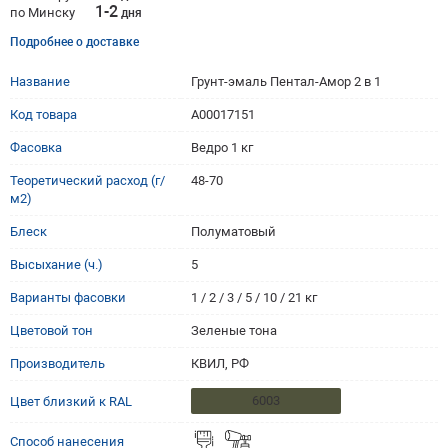
1-2
по Минску
дня
Подробнее о доставке
4001
4002
4004
4005
4007
4009
5000
5001
Название
Грунт-эмаль Пентал-Амор 2 в 1
5002
5003
5004
5005
5007
5008
5009
5010
Код товара
A00017151
Фасовка
Ведро 1 кг
5011
5012
5013
5014
5015
5017
5018
5019
Теоретический расход (г/
48-70
м2)
5020
5021
5022
5023
5024
6000
6001
6002
Блеск
Полуматовый
6003
6004
6005
6006
6007
6008
6009
6010
Высыхание (ч.)
5
Варианты фасовки
1 / 2 / 3 / 5 / 10 / 21 кг
6011
6012
6013
6014
6015
6016
6017
6018
Цветовой тон
Зеленые тона
6019
6020
6021
6022
6024
6025
6026
6027
Производитель
КВИЛ, РФ
6003
Цвет близкий к RAL
6028
6029
6032
6033
6034
6037
7000
7001
Способ нанесения