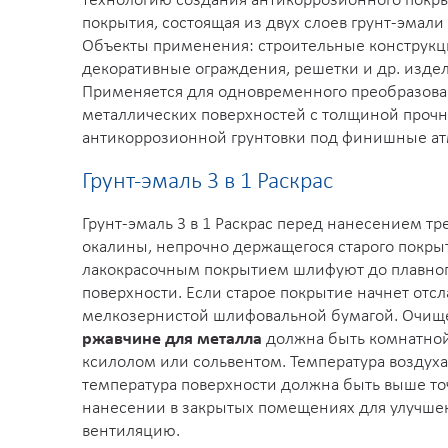
технологию создания антикоррозионного покрыт
покрытия, состоящая из двух слоев грунт-эмали
Объекты применения: строительные конструкции
декоративные ограждения, решетки и др. издел
Применяется для одновременного преобразова
металлических поверхностей с толщиной прочно
антикоррозионной грунтовки под финишные ат
Грунт-эмаль 3 в 1 Раскрас
Грунт-эмаль 3 в 1 Раскрас перед нанесением т
окалины, непрочно держащегося старого покры
лакокрасочным покрытием шлифуют до плавного
поверхности. Если старое покрытие начнет отс
мелкозернистой шлифовальной бумагой. Очищ
ржавчине для металла
должна быть комнатной 
ксилолом или сольвентом. Температура воздуха
температура поверхности должна быть выше точ
нанесении в закрытых помещениях для улучше
вентиляцию.