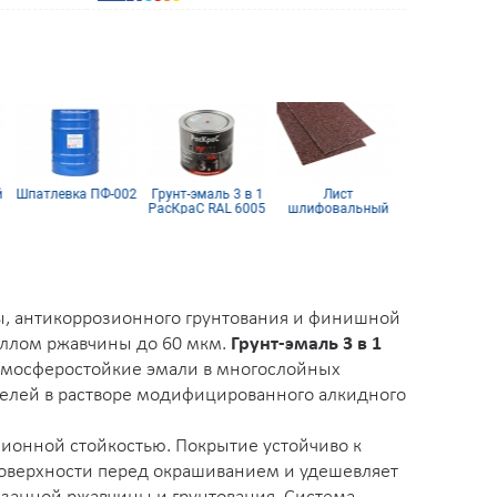
й
Шпатлевка ПФ-002
Грунт-эмаль 3 в 1
Лист
Краскопул
РасКраС RAL 6005
шлифовальный
DeVilbiss FL
(темно-зеленый)
115х600 мм P50
ны, антикоррозионного грунтования и финишной
аллом ржавчины до 60 мкм.
Грунт-эмаль 3 в 1
тмосферостойкие эмали в многослойных
телей в растворе модифицированного алкидного
зионной стойкостью. Покрытие устойчиво к
поверхности перед окрашиванием и удешевляет