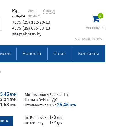
Юр.
Физ.
Склад
лицам
лицам
0
+375 (29) 112-20-13
Нет покупок
+375 (29) 675-33-13
site@abraziv.by
Мин заказ 50 BYN
исок
Новости
О нас
Контакты
1
5.45
Минимальный заказ 1 кг
BYN
3.24
Цены в BYN с НДС
BYN
1.53
25.45
Стоимость за
1
кг
BYN
BYN
1-3
по Беларуси
дня
пить
1-2
по Минску
дня