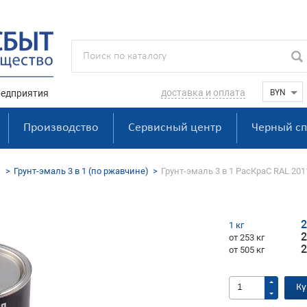
доставка и оплата
едприятия
Производство
Сервисный центр
Черный сп
1
Грунт-эмаль 3 в 1 (по ржавчине)
Грунт-эмаль 3 в 1 РасКраС RAL 201
2
1 кг
2
от 253 кг
2
от 505 кг
Ку