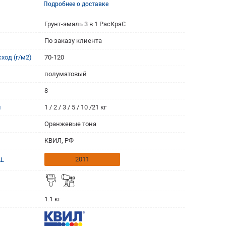
Подробнее о доставке
Грунт-эмаль 3 в 1 РасКраС
По заказу клиента
ход (г/м2)
70-120
полуматовый
8
и
1 / 2 / 3 / 5 / 10 /21 кг
Оранжевые тона
КВИЛ, РФ
2011
AL
1.1 кг