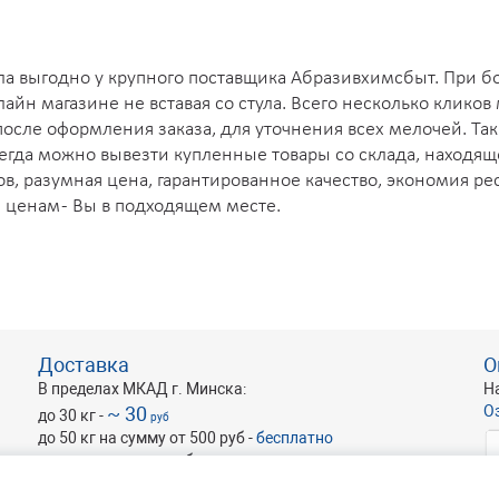
алла выгодно у крупного поставщика Абразивхимсбыт. При 
лайн магазине не вставая со стула. Всего несколько клик
осле оформления заказа, для уточнения всех мелочей. Та
всегда можно вывезти купленные товары со склада, находящ
в, разумная цена, гарантированное качество, экономия ре
ценам - Вы в подходящем месте.
Доставка
О
В пределах МКАД г. Минска:
Н
~ 30
О
до 30 кг -
руб
до 50 кг на сумму от 500 руб -
бесплатно
оптовые и крупногабаритные -
по запросу