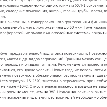
ия, т.к. не требует предварительного удаления прочно св
 в условиях умеренно-холодного климата УХЛ-1 сохраняет з
, складские помещения, ангары, гаражи, трубы, мосты, во
ия.
ния ржавчины, антикоррозионного грунтования и финишн
 связанной с металлом ржавчины до 60 мкм. Грунт-эмаль 
мосферостойкие эмали в многослойных системах покрыти
ребует предварительной подготовки поверхности. Поверхн
тия, масел и др. видов загрязнений. Границы между очищ
 перехода и очищают от пыли. Рекомендуется провести к
лаиваться, его нужно удалить. Новые гладкие поверхности
енную поверхность обезжиривают растворителем и тщате
температуры 15-25ºС, тщательно перемешать, при необхо
 не ниже +10ºС. Относительная влажность воздуха не вы
ки росы не менее, чем на 3ºС. Нельзя наносить покрытие
ния испарения и удаления растворителей необходимо об