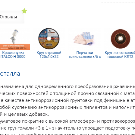
8003
8004
8014
8017
8019
Отзывы
Краскопульт
Круг отрезной
Перчатки
Круг лепестковы
ITALCO H-3000-
125х1,0х22
трикотажные х/б с
торцевой КЛТ2
LVMP
ПВХ покрытием 10
КК19XW 125х22
кл (5 нитей)
16Н
металла
редназначена для одновременного преобразования ржавчи
ческих поверхностей с толщиной прочно связанной с мет
 в качестве антикоррозионной грунтовки под финишные а
 собой суспензию антикоррозионных пигментов и наполни
й и целевых добавок.
луматовое покрытие с высокой атмосферо- и противокорро
ие грунтэмали «3 в 1» значительно упрощает подготовку 