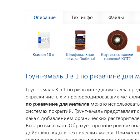
7016
7021
7024
7035
7036
7040
7046
Описание
Тех. инфо
Файлы
8022
9002
9003
9004
9005
1016
9010
аскопульт
Ксилол 10 л
Шлифовальная
Круг лепестковый
lbiss FLG G5
шкурка (бобина)
торцевой КЛТ2
115х5м 16H
КК19XW 125х22
10Н
Грунт-эмаль 3 в 1 по ржавчине для 
Грунт-эмаль 3 в 1 по ржавчине для металла п
окраски чистых и прокорродировавших металли
по ржавчине для металла
можно использовать
системах покрытий. Грунт-эмаль представляет
лака с добавлением органических растворителе
Быстро высыхает. Образует прочное ровное по
действию воды и технических масел. Применен