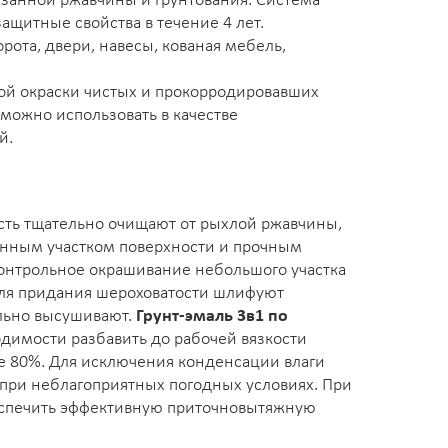
язанной ржавчины и грунтования. Система
ащитные свойства в течение 4 лет.
рота, двери, навесы, кованая мебель,
ой окраски чистых и прокорродировавших
можно использовать в качестве
й.
ость тщательно очищают от рыхлой ржавчины,
енным участком поверхности и прочным
онтрольное окрашивание небольшого участка
 для придания шероховатости шлифуют
льно высушивают.
Грунт-эмаль 3в1 по
димости разбавить до рабочей вязкости
ше 80%. Для исключения конденсации влаги
 при неблагоприятных погодных условиях. При
еспечить эффективную приточновытяжную