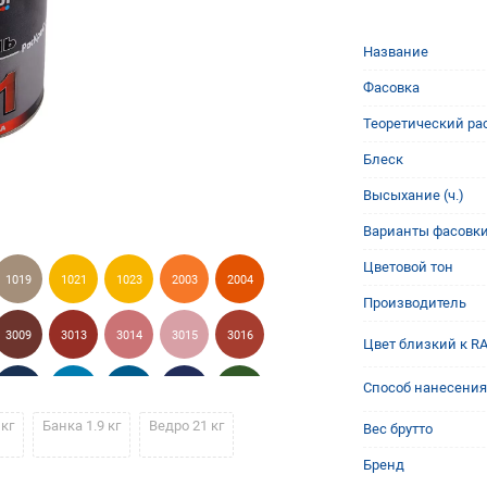
Название
Фасовка
Теоретический рас
Блеск
Высыхание (ч.)
Варианты фасовк
Цветовой тон
1019
1021
1023
2003
2004
Производитель
3009
3013
3014
3015
3016
Цвет близкий к R
Способ нанесения
5013
5015
5017
5022
6002
 кг
Банка 1.9 кг
Ведро 21 кг
Вес брутто
7000
7001
7004
7011
7015
Бренд