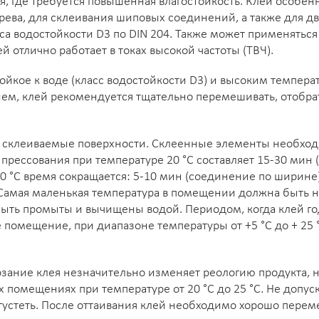
ия, где требуется повышенная влагостойкость. Клей особе
рева, для склеивания шиповых соединений, а также для д
асса водостойкости D3 по DIN 204. Также может применятьс
й отлично работает в токах высокой частоты (ТВЧ).
тойкое к воде (класс водостойкости D3) и высоким темпера
ем, клей рекомендуется тщательно перемешивать, отобра
ть склеиваемые поверхности. Склеенные элементы необхо
 прессования при температуре 20 °С составляет 15-30 мин
50 °С время сокращается: 5-10 мин (соединение по ширине
2. Самая маленькая температура в помещении должна быть н
ыть промыты и вычищены водой. Периодом, когда клей го
 помещение, при диапазоне температуры от +5 °С до + 25 
зание клея незначительно изменяет реологию продукта, но
х помещениях при температуре от 20 °C до 25 °C. Не доп
т густеть. После оттаивания клей необходимо хорошо пе