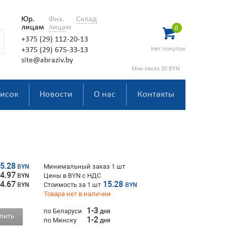
Юр.
Физ.
Склад
лицам
лицам
0
+375 (29) 112-20-13
Нет покупок
+375 (29) 675-33-13
site@abraziv.by
Мин заказ 50 BYN
исок
Новости
О нас
Контакты
5.28
Минимальный заказ 1 шт
BYN
4.97
Цены в BYN с НДС
BYN
4.67
15.28
Стоимость за
1
шт
BYN
BYN
Товара нет в наличии
1-3
по Беларуси
дня
пить
1-2
по Минску
дня