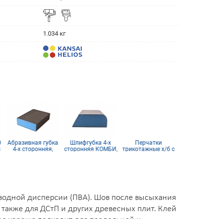
1.034 кг
0
Абразивная губка
Шлифгубка 4-х
Перчатки
Клей ПВА LIG
л
4-х сторонняя,
сторонняя КОМБИ,
трикотажные х/б с
D4/1K 1 к
синий поролон
синий поролон
ПВХ покрытием 10
(сертифицир
кл (5 нитей)
IKEA)
водной дисперсии (ПВА). Шов после высыхания
также для ДСтП и других древесных плит. Клей