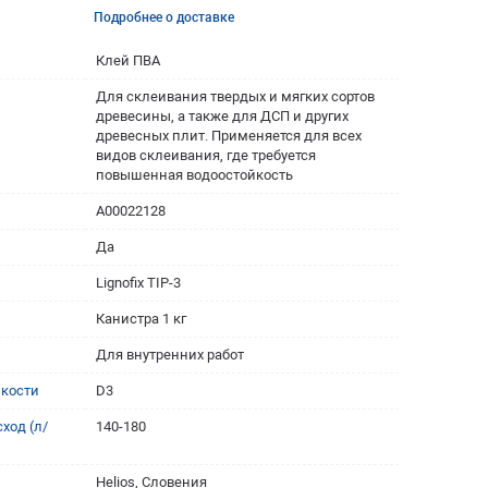
Подробнее о доставке
Клей ПВА
Для склеивания твердых и мягких сортов
древесины, а также для ДСП и других
древесных плит. Применяется для всех
видов склеивания, где требуется
повышенная водоостойкость
A00022128
Да
Lignofix TIP-3
Канистра 1 кг
Для внутренних работ
йкости
D3
ход (л/
140-180
Helios, Словения