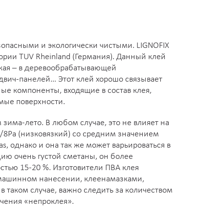
зопасными и экологически чистыми. LIGNOFIX
ории TUV Rheinland (Германия). Данный клей
окая – в деревообрабатывающей
двич-панелей… Этот клей хорошо связывает
ые компоненты, входящие в состав клея,
емые поверхности.
има-лето. В любом случае, это не влияет на
3/8Pa (низковязкий) со средним значением
as, однако и она так же может варьироваться в
цию очень густой сметаны, он более
остью 15-20 %. Изготовители ПВА клея
и машинном нанесении, клеенамазками,
в таком случае, важно следить за количеством
чения «непроклея».