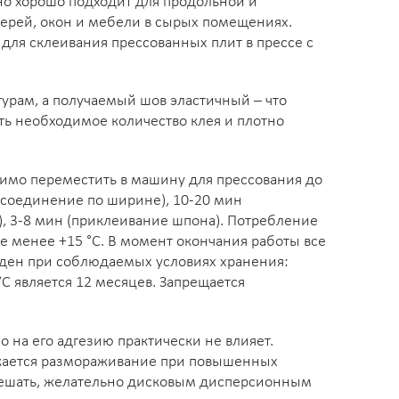
нно хорошо подходит для продольной и
верей, окон и мебели в сырых помещениях.
я для склеивания прессованных плит в прессе с
турам, а получаемый шов эластичный – что
ть необходимое количество клея и плотно
димо переместить в машину для прессования до
 (соединение по ширине), 10-20 мин
), 3-8 мин (приклеивание шпона). Потребление
е менее +15 °С. В момент окончания работы все
ден при соблюдаемых условиях хранения:
°С является 12 месяцев. Запрещается
 на его адгезию практически не влияет.
ускается размораживание при повышенных
ремешать, желательно дисковым дисперсионным