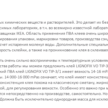
х химических веществ и растворителей. Это делает их бе
имых лабораториях, в т.ч. во всемирно известной лаборат
авщиках IKEA. Область применения ПВА клеев очень шир
рования упаковки, маркировки товаров, производства сэн
 счет испарения молекул воды. Дополнительные специальн
орость склейки, а также на проникновение клея в склеива
 очень сильно восприимчивы к температурным условиям з
бства работы мы можем предложить клей LIGNOFIX VO TIP-
кий ПВА клей LIGNOFIX VO TIP-3/1 имеет вязкость 14-16 mP
 14 000-16 000 mPas означает, что клей имеет консистен
 консистенция клея похожа на классическую сметану, жирн
одой, для регулирования вязкости. Особенно это важно пр
тся непосредственно на производстве, самостоятельно. Но 
 Должна быть исключительно однородная масса для исклю