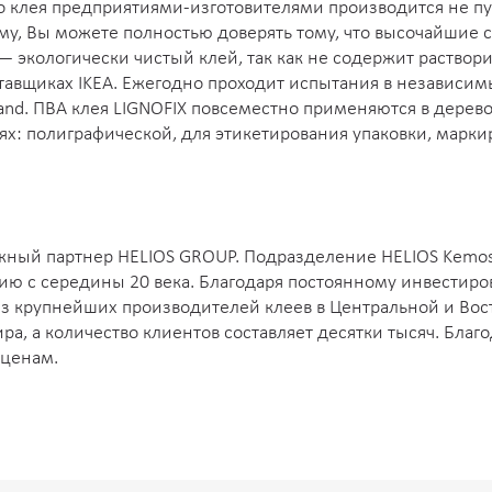
го клея предприятиями-изготовителями производится не п
му, Вы можете полностью доверять тому, что высочайшие с
 — экологически чистый клей, так как не содержит раство
авщиках IKEA. Ежегодно проходит испытания в независимы
land. ПВА клея LIGNOFIX повсеместно применяются в де
ях: полиграфической, для этикетирования упаковки, марки
ый партнер HELIOS GROUP. Подразделение HELIOS Kemostik
ию с середины 20 века. Благодаря постоянному инвестиро
 из крупнейших производителей клеев в Центральной и Вос
ра, а количество клиентов составляет десятки тысяч. Бла
 ценам.