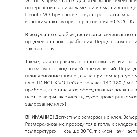
VO TIP-3 применяется для всех видов склеиван
поперечной склейки ламелей из массивного де
Lignofix VO Tip3 соответствует требованиям кл
коротким тактом при Т прессования 60-80°C. Кле
В результате склейки достигается склеивание с
продлевает срок службы пил. Перед применени
закрыть тару.
Также, важно правильно подготовить и очисти
того момента, когда клей еще влажный. Период
(приклеивание шпона), а уже при температуре 
клея LIGNOFIX VO Tip3 составляет 140-180г/ м
приборы, специальное оборудование должны б
плотно закрытая емкость, сухое проветриваемое
замерзание клея!
ВНИМАНИЕ!
Допустимо замерзание клея. Замер
Размораживание проводится в теплых складски
температурах — свыше 30 °C, т.к клей начинае