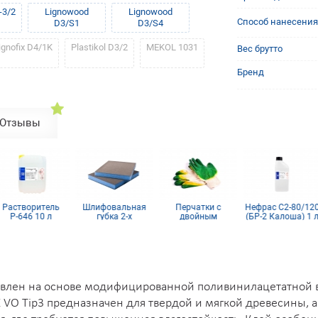
-3/2
Lignowood
Lignowood
Способ нанесения
D3/S1
D3/S4
ignofix D4/1K
Plastikol D3/2
MEKOL 1031
Вес брутто
Бренд
Отзывы
Растворитель
Шлифовальная
Перчатки с
Нефрас С2-80/12
Р-646 10 л
губка 2-х
двойным
(БР-2 Калоша) 1 
сторонняя, синий
латексным
поролон
покрытием
товлен на основе модифицированной поливинилацетатной 
VO Tip3 предназначен для твердой и мягкой древесины, а 