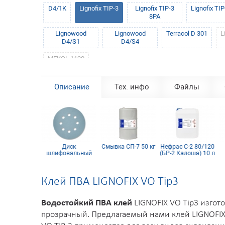
D4/1K
Lignofix TIP-3
Lignofix TIP-3
Lignofix TIP
8PA
Lignowood
Lignowood
Terracol D 301
L
D4/S1
D4/S4
MEKOL 1120
Описание
Тех. инфо
Файлы
отч брайт
Диск
Смывка СП-7 50 кг
Нефрас С-2 80/120
229 мм лист
шлифовальный
(БР-2 Калоша) 10 л
золотой
Siaflex D125, Р100,
8 отв.
Клей ПВА LIGNOFIX VO Tip3
Водостойкий ПВА клей
LIGNOFIX VO Tip3 изго
прозрачный. Предлагаемый нами клей LIGNOFIX 