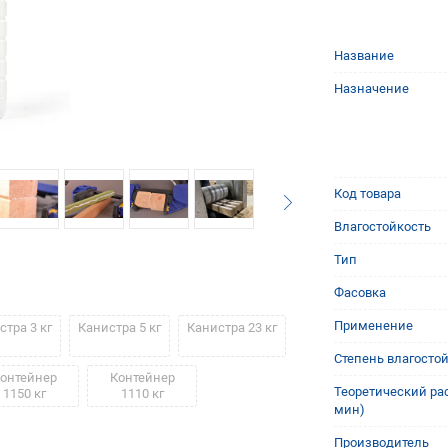
Название
Назначение
Код товара
Влагостойкость
Тип
Фасовка
Применение
стра 3 кг
Канистра 5 кг
Канистра 23 кг
Степень влагосто
онтейнер
Контейнер
Теоретический рас
1150 кг
1110 кг
мин)
Производитель