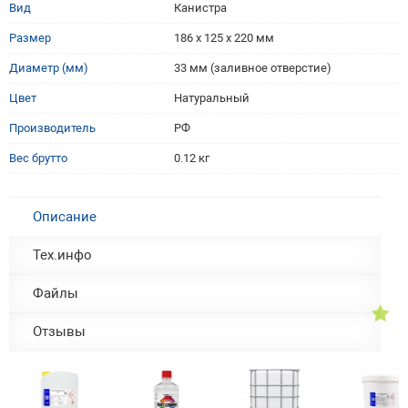
Вид
Канистра
181 х 132 х 295
мм
Размер
186 х 125 х 220 мм
Диаметр (мм)
33 мм (заливное отверстие)
Цвет
Натуральный
Производитель
РФ
Вес брутто
0.12 кг
Описание
Тех.инфо
Файлы
Отзывы