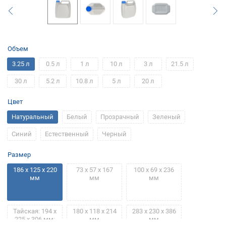
Объем
3.25 л
0.5 л
1 л
10 л
3 л
21.5 л
30 л
5.2 л
10.8 л
5 л
20 л
Цвет
Натуральный
Белый
Прозрачный
Зеленый
Синий
Естественный
Черный
Размер
186 х 125 х 220
73 х 57 х 167
100 х 69 х 236
мм
мм
мм
Тайская: 194 х
180 x 118 x 214
283 х 230 х 386
225 х 306 мм;
мм
мм