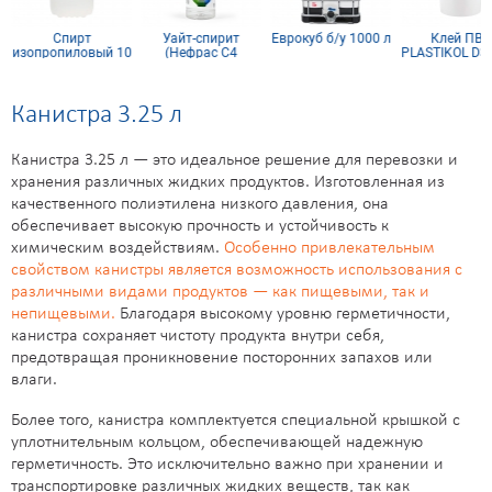
Спирт
Уайт-спирит
Еврокуб б/у 1000 л
Клей ПВА
изопропиловый 10
(Нефрас С4
PLASTIKOL D3/
л
155/200) 0.5 л
кг
Канистра 3.25 л
Канистра 3.25 л — это идеальное решение для перевозки и
хранения различных жидких продуктов. Изготовленная из
качественного полиэтилена низкого давления, она
обеспечивает высокую прочность и устойчивость к
химическим воздействиям.
Особенно привлекательным
свойством канистры является возможность использования с
различными видами продуктов — как пищевыми, так и
непищевыми.
Благодаря высокому уровню герметичности,
канистра сохраняет чистоту продукта внутри себя,
предотвращая проникновение посторонних запахов или
влаги.
Более того, канистра комплектуется специальной крышкой с
уплотнительным кольцом, обеспечивающей надежную
герметичность. Это исключительно важно при хранении и
транспортировке различных жидких веществ, так как