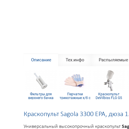
Описание
Тех.инфо
Распыляемые
лог цветов
Фильтры для
Перчатки
Краскопульт
G HELIOS BK
верхнего бачка
трикотажные х/б с
DeVilbiss FLG G5
краскопульта
ПВХ покрытием 10
D
Devilbiss (набор 5
кл (5 нитей)
шт)
Краскопульт Sagola 3300 EPA, дюза 1
Универсальный высокопрочный краскопульт
Sa