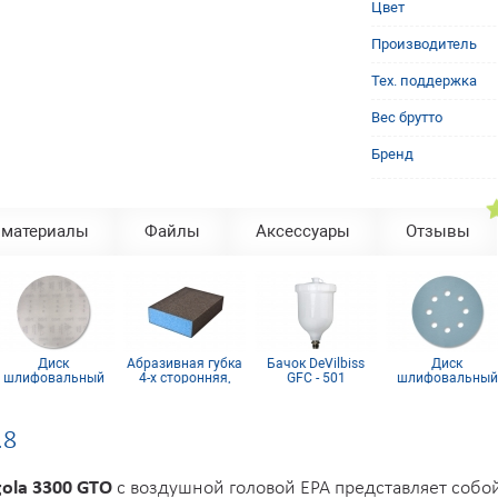
Цвет
Производитель
Тех. поддержка
Вес брутто
Бренд
 материалы
Файлы
Аксессуары
Отзывы
Диск
Абразивная губка
Бачок DeVilbiss
Диск
шлифовальный
4-х сторонняя,
GFC - 501
шлифовальный
150 P120 SiaNet
синий поролон
оригинальный
Siaflex D125, Р220
(сетка)
8 отв.
.8
gola 3300 GTO
с воздушной головой EPA представляет собо