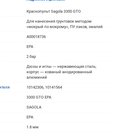
Краскопульт Sagola 3300 GTO
Для нанесения грунтовок методом
«мокрый по мокрому», ПУ лаков, эмалей
A00018736
EPA
2 бар
Дюзы и иглы — нержавеющая сталь;
корпус — кованый анодированный
алюминий
ителя
10142306, 10141564
3300 GTO EPA
SAGOLA
EPA
1.8 мм