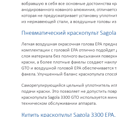
вобравшую в себя все основные достоинства кра
анодированного кованого алюминия, отличается 
которая не предусматривает установку уплотни
из нержавеющей стали, а воздушные головы из
Пневматический краскопульт Sagola 
Легкая воздушная окрасочная голова EPA предн
комплектации с головой EPA отлично подойдет
слоя материала без полного высыхания поверх
краски, а более плотные факелы создают наилу
GTO и воздушной головой EPA обеспечивается 
факела. Улучшенный баланс краскопульта спосо
Саморегулирующийся цельный уплотнитель иглы
подачи краски. Это позволяет не допустить по
краскопульта Sagola 3300 GTO используется ми
техническом обслуживании аппарата.
Купить краскопульт Sagola 3300 EPA,