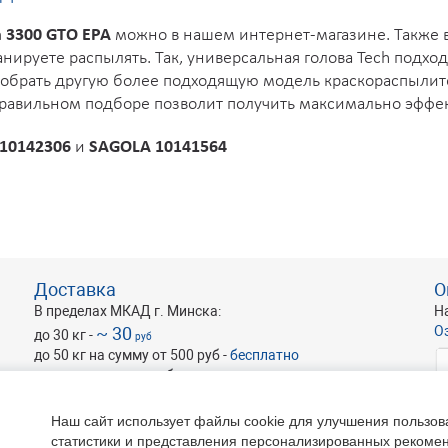
a 3300 GTO EPA
можно в нашем интернет-магазине. Также
анируете распылять. Так, универсальная голова Tech подхо
добрать другую более подходящую модель краскораспыли
равильном подборе позволит получить максимально эффек
10142306
и
SAGOLA 10141564
Доставка
О
В пределах МКАД г. Минска:
Н
~ 30
О
до 30 кг -
руб
до 50 кг на сумму от 500 руб -
бесплатно
оптовые и крупногабаритные -
по запросу
Наш сайт использует файлы cookie для улучшения пользов
статистики и представления персонализированных рекоме