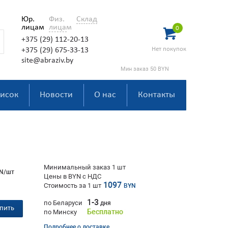
Юр.
Физ.
Склад
лицам
лицам
0
+375 (29) 112-20-13
Нет покупок
+375 (29) 675-33-13
site@abraziv.by
Мин заказ 50 BYN
исок
Новости
О нас
Контакты
Минимальный заказ 1 шт
N/шт
Цены в BYN с НДС
1097
Стоимость за
1
шт
BYN
1-3
по Беларуси
дня
пить
Бесплатно
по Минску
Подробнее о доставке