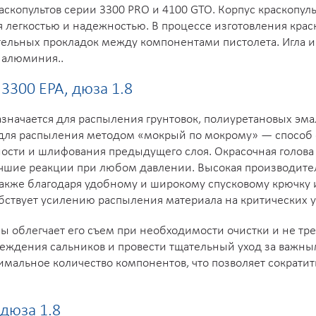
скопультов серии 3300 PRO и 4100 GTO. Корпус краскопуль
легкостью и надежностью. В процессе изготовления краско
тельных прокладок между компонентами пистолета. Игла и
 алюминия..
3300 EPA, дюза 1.8
азначается для распыления грунтовок, полиуретановых эма
 для распыления методом «мокрый по мокрому» — способ 
ности и шлифования предыдущего слоя. Окрасочная голов
чшие реакции при любом давлении. Высокая производитель
также благодаря удобному и широкому спусковому крючку 
бствует усилению распыления материала на критических у
 облегчает его съем при необходимости очистки и не тре
вреждения сальников и провести тщательный уход за важны
нимальное количество компонентов, что позволяет сократи
 дюза 1.8