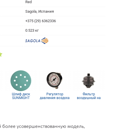
Red
Sagola, Испания
+375 (29) 6362336
0.523 кг
Шлиф диск
Регулятор
Фильтр
Круг отрез
SUNMIGHT
давления воздуха
воздушный на
125х2,5х2
,
(пленка) D125,
DeVilbiss с
входе в
Р240, 8 отв
манометром HAV-
краскопульт
501-B
DeVilbiss
й более усовершенствованную модель,